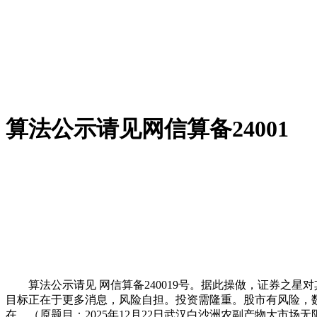
算法公示请见网信算备24001
算法公示请见 网信算备240019号。据此操做，证券之星
目标正在于更多消息，风险自担。投资需隆重。股市有风险，
在，（原题目：2025年12月22日武汉白沙洲农副产物大市