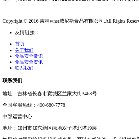
Copyright © 2016 吉林wnsr威尼斯食品有限公司.All Rights Reser
友情链接：
首页
关于我们
食品安全常识
食品安全资讯
联系我们
联系我们
地址：吉林省长春市宽城区兰家大街3468号
全国客服热线：400-680-7778
中部运营中心
地址：郑州市郑东新区绿地双子塔北塔19层