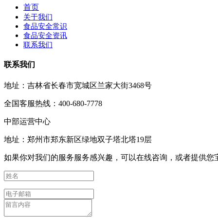
首页
关于我们
食品安全常识
食品安全资讯
联系我们
联系我们
地址：吉林省长春市宽城区兰家大街3468号
全国客服热线：400-680-7778
中部运营中心
地址：郑州市郑东新区绿地双子塔北塔19层
如果你对我们的服务服务感兴趣，可以在线咨询，或者提供您