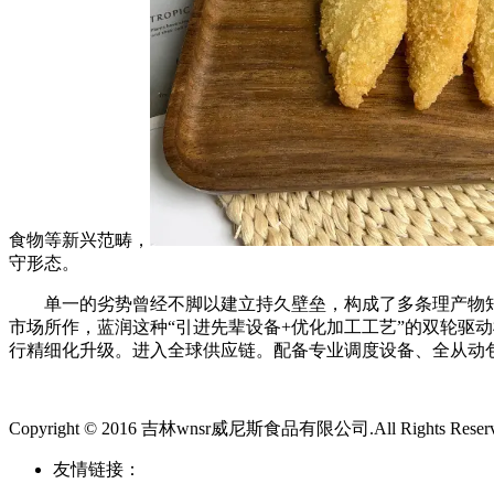
食物等新兴范畴，
守形态。
单一的劣势曾经不脚以建立持久壁垒，构成了多条理产物矩阵
市场所作，蓝润这种“引进先辈设备+优化加工工艺”的双轮驱
行精细化升级。进入全球供应链。配备专业调度设备、全从动
Copyright © 2016 吉林wnsr威尼斯食品有限公司.All Rights Reser
友情链接：