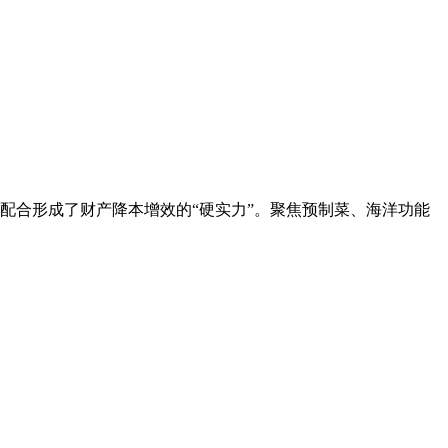
配合形成了财产降本增效的“硬实力”。聚焦预制菜、海洋功能