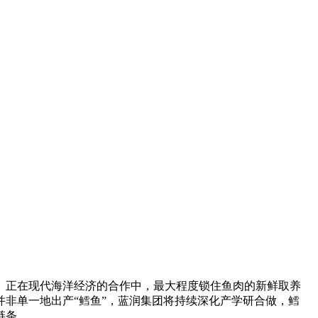
正在现代海洋经济的合作中，最大程度锁住鱼肉的新鲜取养
非单一地出产“鳕鱼”，蓝润集团将持续深化产学研合做，鳕
链条。