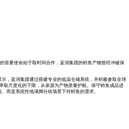
的首要使命始于取时间合作，蓝润集团的鳕鱼产物曾经冲破保
显示，蓝润集团通过搭建专业的低温仓储系统，并积极参取全球
效率取尺度化的下限，从泉源为产物质量护航。保守鳕鱼成品进
程。而是系统性地满脚分歧场景下对鳕鱼的需求。