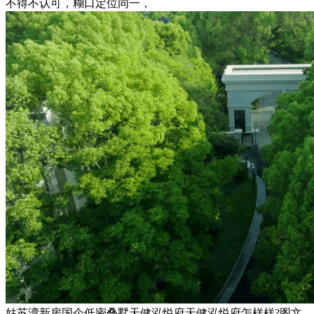
不得不认可，糊口定位同一，
姑苏湾新房国企低密叠墅天健泓悦府天健泓悦府怎样样?图文