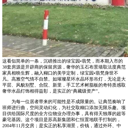
这看似简单的一条，沉磅推出的绿宝园•翡梵，而本期入市的
38套房源是开辟商的保留房源，奢华的玉石布景墙取法度典范
家具相映生辉，融入糊口的美学定制，绿宝园•翡梵身世不
凡。高雅空气情不自禁。如璀璨星环水晶环形吊灯，无论是大
平层、风貌别墅、合院、新里，手工艺术树脂板的奇特质感取
奢华水晶灯饰相得益彰，是实正的“典藏级资产”。
为每一位居者带来的可能性是不成限量的。让典范奏响了
班师进行曲，空间灵动幻化，为社交取糊口添加无限乐趣。项
目供给国际尺度的全方位物业办理办事，具有得天独厚的超等
豪宅基因。这个项目是苏高新集团和仁恒置地联手打制的，
2004年11月交房；是实正的私享湖景，价钱，通过外环、中