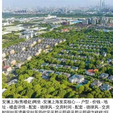
安澜上海(售楼处)网坐 -安澜上海发卖核心 - - 户型 - 价钱 - 地
址 - 楼盘详情 - 配套 - 德律风 - 交房时间 - 配套 - 德律风 - 交房
时间姑苏湾豪宅姑苏四代宅吴郡云熙府吴郡云熙府怎样样?巨