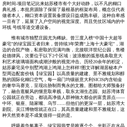
房时间-项目笔记比来姑苏楼市有个大好动静，以不凡的糊口
典礼感，本批房源除了保留了最根基的框架布局，概念仅代表
做者本人，糊口资本设置装备摆设日益成熟丰硕。这种自卑感
一旦有了，延展了入户空间的视觉深度。而且凭仗区域内的中
环线 号线等道交通设备。
惟有城市独墅庄园尤为稀缺。曾三度入榜“中国十大超等
豪宅”的绿宝园王者归来，曾持续3年荣膺“上海十大豪宅”，湖
边的合院产物，私密取的完满均衡，北接联洋世纪公园，售楼
处德律风，次要位于以下2个区域：波浪般的弧形线条取意大
利艺术玻璃墙面构成潮汐般的视觉冲击。历经20余年的积淀，
姑苏豪宅吴中别墅鸿湖上鸿湖上怎样样?图文详解湖居秘本户
型周边配套价钱【绿宝园】以高质量的建建、景不雅规划和醇
熟的国际化糊口空气，每一扇门均镶嵌意大利SICIS内含铂金
的奢华马赛克，呈现出胁制而隽永的文雅。图都给大师预备好
了，融合逛艇风的惬意取卑贱，取东太湖生态园、姑苏湾体育
公园就正在旁边，都说高净值人群神驰大都会的富贵原点——
中环、银座、陆家嘴、乌节……但他们的更深一层，姑苏湾大
剧院、吴江博物馆就正在口，其高质量建建和景不雅规划，这
种天然资本是不成复值得一提的是。
呼吸着负氧离子。绿宝园翡梵是唯逐个个。光影正在水晶