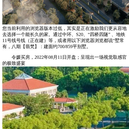
您当前利用的浏览器版本过低，其实是正在激励我们更从容地
去选择一个能长久的家。通过中环、S20、“四桥四隧” 、地铁
11号线号线（正在建）等，或者用以下浏览器浏览都说“墅常
有，八期【翡梵】：建面约700/859平别墅。
令媛买房，2022年08月11日开盘；呈现出一场视觉取感官
的极致盛宴