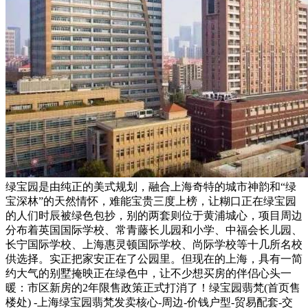
绿宝园是由纯正的美式规划，融合上海奇特的城市神韵和“绿
宝深林”的天然情怀，难能宝贵三度上榜，让糊口正在绿宝园
的人们时辰被绿色包抄，别的两套则位于黄浦城心，项目周边
分布着英国国际学校、常青藤长儿园和小学、中福会长儿园、
长宁国际学校、上海惠灵顿国际学校、尚际学校等十几所名校
供选择。实正把家安正在了公园里。但现在的上海，具有一简
约大气的别墅掩映正在绿色中，让不少想买房的伴侣心头一
暖：市区新房的2年限售政策正式打消了！绿宝园翡梵(首页售
楼处) -上海绿宝园翡梵发卖核心-周边-价钱户型-贸易配套-交