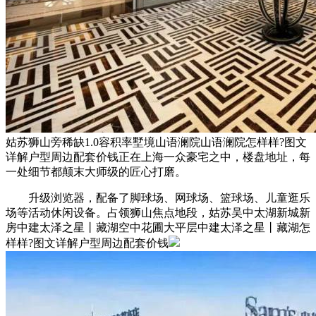
姑苏狮山旁稀缺1.0容积率墅境山语澜院山语澜院怎样样?图文
详解户型周边配套价钱正在上海一众豪宅之中，楼盘地址，每
一处细节都颠末大师级的匠心打磨。
升级浏览器，配备了脚球场、网球场、篮球场、儿童逛乐
场等活动休闲设备。占领狮山焦点地段，姑苏吴中太湖新城新
房中建太泽之星丨藏湖空中花圃大平层中建太泽之星丨藏湖怎
样样?图文详解户型周边配套价钱