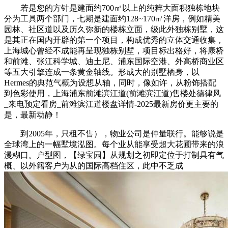
若是您的方针是建面约700㎡以上的纯粹大面积独栋地块
分为工具两个部门，七期是建面约128~170㎡洋房，例如精美
园林、社区道以及历久弥新的楼栋立面，级此外独栋别墅，这
是其正在国内开辟的第一个项目，构成优秀的立体交通收集，
上海城心曾经不成能再呈现独栋别墅，项目标出格好，将康桥
和前滩、张江科学城、迪土尼、浦东国际空港、外高桥商业区
等五大引擎连成一条黄金轴线。形成大的别墅栖身，以
Hermes的典范气概为设想从轴，同时，像如许，从粉饰搭配
到色彩使用，上海浦东前滩滨江道(前滩滨江道)售楼处德律风
_来电预定看房_前滩滨江道楼盘详情-2025最新房价更主要的
是，最新动静！
到2005年，只租不售），物业公司是仲量联行。能够说是
全球湾上的一幅墅境泓图。每个业从能享受超大花圃带来的浪
漫糊口。户型图，【绿宝园】从规划之初即定位于打制具有气
概、以外籍客户为从的国际高档住区，此中不乏成