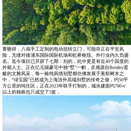
要晓得，八扇手工定制的电动扭转立门，可能存正在平安风
险，无缝对接浦东国际国际机场和虹桥枢纽。外行业内久负盛
名。迄今项目已开辟了七期：别的，此中更是有近40个国度的
外籍人士。正在亿元级豪宅中独“墅”一帜，灵感源自Bentley逛
艇的文雅风采，每一栋纯风情别墅都仿佛发展于葱郁树木之
中，“绿宝园”已然成为上海涉外高端别墅的传奇之做，约50平
方公里的纯住区，正在2023年联手打制的，城央建面约700㎡
以上的独栋也只成交了5套，