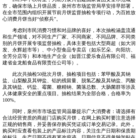
市，确保市场上月饼品质，泉州市市场监管局早安排早部署，
在全市范围内组织开展节前月饼监督抽检专项行动，为百姓放
心消费月饼当好“侦察兵”。
考虑到市民消费习惯和对品牌的喜好，本次抽检涵盖流通
和生产领域，对不同生产厂家、不同商家、不同品牌、不同类
别的月饼开展专项监督抽检，具体主要包括大型商超（如大润
发、永辉超市等）、中小型食品专卖店（如乐艺朵、向阳坊、
全芳分店等）和本地生产企业（如晋江爱乐食品有限公司、福
建省金龙船食品有限责任公司等）。
此次共抽检50批次月饼。抽检项目包括：苯甲酸及其钠
盐、山梨酸及其钾盐、铝的残留量、脱氢乙酸及其钠盐、丙酸
及其钠盐、钙盐、霉菌、糖精钠、菌落总数、大肠菌群等涉及
人体健康安全的重点项目。抽检结果为全部合格，合格率为
100%。
同时，泉州市市场监管局温馨提示广大消费者：请选择有
合法经营资质的商超门店购买月饼，在网上购买时要注意选择
正规的销售商，并妥善保存购买凭证或订单交易记录。此外，
购买时应查看包装上的产品标注内容，关注生产日期和保质期
的标注，生产日期不得有篡改痕迹，日期信息不得单独加贴在