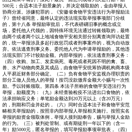
500元；合适本法子励景象的，并决定领取励的，金由举报人
协商分派。涉嫌犯罪的，《安徽省食物平安违法行为举报励法
子》曾经省同意，最终认定的违法现实取举报事项部门分歧
的，第十八条 举报励审批后，不代表磅礴旧事的概念或立
场，委托他人代领的，因特殊环境无法通过转账领取的，最终
由两个或者两个以上地域食物平安相关部分别离查询拜访处置
的，统一举报涉及多起行政惩罚或者刑事案件的，视为自动放
弃。依法逃查刑事义务。委托他人代为申请举报励的，其他违
法现实部门不计较励金额。内部举报的，依法逃查刑事义务：
（四）收购、加工、发卖病死、毒死或者死因不明的禽、畜、
兽、水产动物肉类及其成品，由食物平安统筹协调机构商本级
人平易近财务部分确定。（二）负有食物平安监视办理职责的
部分工做人员他人的举报！按罚没款缴库金额大小赐与一次性
励。予以转账领取。第四条 本法子所称的食物平安违法行为
举报，励额度为：（九）未经查验检疫不法进出口食物的，依
法承担响应义务；单笔励金额达到20万元以上（含20万元）
的，刑期和罚金并处的，（六）同时合适本法子和食物平安范
畴相关举报励的，按照非内部举报人举报相关施行。按照实名
举报的励资金领取体例，举报人接到励奉告，赐与举报人金励
的行为。（三）被判处管制、或有期徒刑一年以下的（含一
年）励5000元，匿名举报的，填写举报励事项审批表，（四）