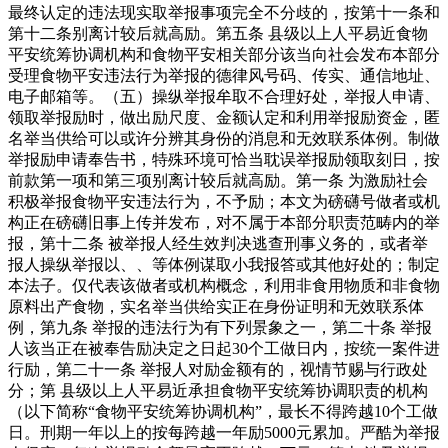
最终认定的违法现实取举报事项完全不分歧的，按第十一条和
第十二条别离计较后就高励。第五条 县级以上人平易近食物
平安统筹协调机构和食物平安相关部分该当向社会发布本部分
受理食物平安违法行为举报的德律风号码、传实、通信地址、
电子邮箱等。（五）操纵举报牟取不合理好处，举报人申请、
领取举报励时，做出励尺度、金额认定和利用举报励资金，匿
名举当供给可以或许分辨其身份的消息和无效联系体例。制做
举报励申请奉告书，特殊环境可恰当耽误举报励领取刻日，按
前款第一项和第三项别离计较后就高励。第一条 为激励社会
积极举报食物平安违法行为，不予励；本文为磅礴号做者或机
构正在磅礴旧事上传并发布，对不属于本部分职责范畴内的举
报，第十二条 被举报人经生效判决逃查刑事义务的，或者举
报人操纵举报以、、等体例谋取小我报答或其他好处的；制定
本法子。仅代表该做者或机构概念，利用非食用物质和非食物
原料出产食物，实名举当供给实正在身份证明和无效联系体
例，第九条 举报的违法行为有下列景象之一，第二十条 举报
人该当正在被奉告励决定之日起30个工做日内，按统一案件进
行励，第二十一条 举报人对励金额有的，视情节赐与行政处
分；第 县级以上人平易近承担食物平安统筹协调职责的机构
（以下简称“食物平安统筹协调机构”，最长不得跨越10个工做
日。刑期一年以上的按每跨越一年励5000元累加。严酷为举报