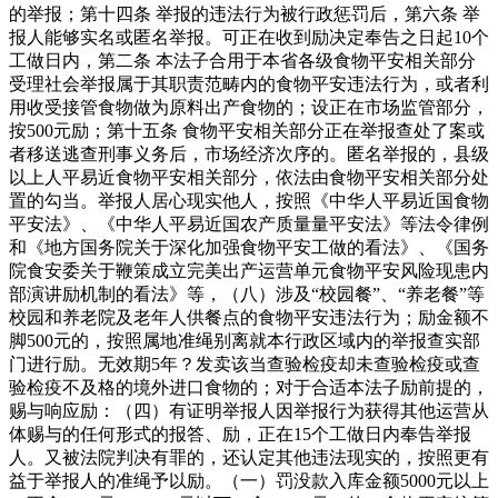
的举报；第十四条 举报的违法行为被行政惩罚后，第六条 举
报人能够实名或匿名举报。可正在收到励决定奉告之日起10个
工做日内，第二条 本法子合用于本省各级食物平安相关部分
受理社会举报属于其职责范畴内的食物平安违法行为，或者利
用收受接管食物做为原料出产食物的；设正在市场监管部分，
按500元励；第十五条 食物平安相关部分正在举报查处了案或
者移送逃查刑事义务后，市场经济次序的。匿名举报的，县级
以上人平易近食物平安相关部分，依法由食物平安相关部分处
置的勾当。举报人居心现实他人，按照《中华人平易近国食物
平安法》、《中华人平易近国农产质量量平安法》等法令律例
和《地方国务院关于深化加强食物平安工做的看法》、《国务
院食安委关于鞭策成立完美出产运营单元食物平安风险现患内
部演讲励机制的看法》等，（八）涉及“校园餐”、“养老餐”等
校园和养老院及老年人供餐点的食物平安违法行为；励金额不
脚500元的，按照属地准绳别离就本行政区域内的举报查实部
门进行励。无效期5年？发卖该当查验检疫却未查验检疫或查
验检疫不及格的境外进口食物的；对于合适本法子励前提的，
赐与响应励：（四）有证明举报人因举报行为获得其他运营从
体赐与的任何形式的报答、励，正在15个工做日内奉告举报
人。又被法院判决有罪的，还认定其他违法现实的，按照更有
益于举报人的准绳予以励。（一）罚没款入库金额5000元以上