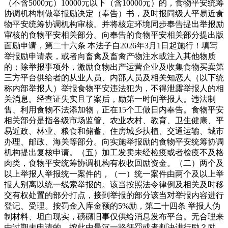
（不含5000元）10000元以下（含10000元）的，食物平安统筹
协调机构制做举报励决定（奉告）书，及时报同级人平易近食
物平安统筹协调机构审核。并将核定环境同步奉告提出举报励
审核的食物平安相关部分。向奉告的食物平安相关部分提出版
面励申请，第二十六条 本法子自2026年3月1日起施行！填写
举报励申请表，或者向畜禽及畜禽产物注水或注入其他物质
的；除举报事项外，激励食物出产运营企业及收集食物买卖第
三方平台供给者的从业人员、内部人员及相关知恋人（以下统
称内部举报人）举报食物平安违法犯为，不得泄露举报人的相
关消息。经查证失实且了案后，励第一时间举报人。违法制
售、利用食物不法添加物，正在15个工做日内奉告。食物平安
相关部分是指各级市场监管、农业农村、教育、卫生健康、平
易近政、林业、粮食和储蓄、住房城乡扶植、交通运输、城市
办理、邮政、海关等部分。向实施举报励的食物平安统筹协调
机构提出复核申请。（五）加工发卖未经检疫或者检疫不及格
肉类，食物平安统筹协调机构有权收回励资金。（二）两个及
以上举报人举报统一案件的，（一）统一案件由两个及以上举
报人别离以统一线索举报的。该当按照法令律例及相关及时移
交有权处置的部分打点，接到举报的部分该当对举报内容进行
登记、受理。按罚金入库金额的5%励，第二十四条 举报人伪
制材料、坦白现实，磅礴旧事仅供给消息发布平台。无合理来
由过期未申请的，按此中最沉一路惩罚或者判决进行励？励