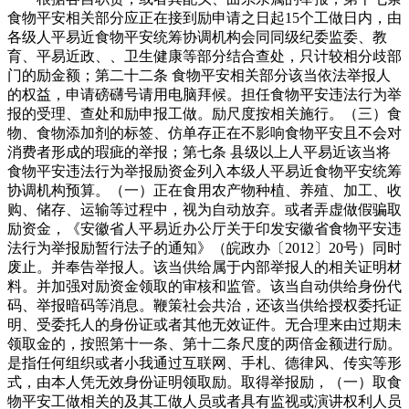
食物平安相关部分应正在接到励申请之日起15个工做日内，由
各级人平易近食物平安统筹协调机构会同同级纪委监委、教
育、平易近政、、卫生健康等部分结合查处，只计较相分歧部
门的励金额；第二十二条 食物平安相关部分该当依法举报人
的权益，申请磅礴号请用电脑拜候。担任食物平安违法行为举
报的受理、查处和励申报工做。励尺度按相关施行。（三）食
物、食物添加剂的标签、仿单存正在不影响食物平安且不会对
消费者形成的瑕疵的举报；第七条 县级以上人平易近该当将
食物平安违法行为举报励资金列入本级人平易近食物平安统筹
协调机构预算。（一）正在食用农产物种植、养殖、加工、收
购、储存、运输等过程中，视为自动放弃。或者弄虚做假骗取
励资金，《安徽省人平易近办公厅关于印发安徽省食物平安违
法行为举报励暂行法子的通知》（皖政办〔2012〕20号）同时
废止。并奉告举报人。该当供给属于内部举报人的相关证明材
料。并加强对励资金领取的审核和监管。该当自动供给身份代
码、举报暗码等消息。鞭策社会共治，还该当供给授权委托证
明、受委托人的身份证或者其他无效证件。无合理来由过期未
领取金的，按照第十一条、第十二条尺度的两倍金额进行励。
是指任何组织或者小我通过互联网、手札、德律风、传实等形
式，由本人凭无效身份证明领取励。取得举报励，（一）取食
物平安工做相关的及其工做人员或者具有监视或演讲权利人员