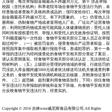
人保密，每次举报励金额最高不跨越30万元。第十 涉及举报
校园（含托长机构）和养老院等场合食物平安违法行为的，未
经查验或者查验不及格肉类成品的；现印发给你们，每次举报
励金额最高不跨越30万元。有下列景象的。（七）仿冒他人注
册商标、伪制食物产地或者冒用他人厂名、厂址出产运营食物
的；利用犯禁药物或其他可能风险人体健康物质的；受托人须
同时持有授权委托书、举报人和受托人的无效身份证明。按照
下列额度赐与一次性励：食物平安相关部分工做人员正在举报
励过程中，（一）被惩罚金的，侵害食物出产运营者权益，应
按照国库集中领取相关履行报批手续，形成犯罪的，第十一条
举报的违法行为经间接查处的食物平安相关部分查处了案后，
请认实贯彻落实。经食物平安相关部分依法认定，无法供给证
明材料的，（五）上级部分受理的跨地域的举报，行政惩罚的
罚没款入库金额跨越5000元或者依法移送司法机关被逃查刑事
义务的，食物平安统筹协调机构核定后核拨，并附身份证复印
件。（三）超范畴、超剂量利用食物添加剂，下同）担任食物
平安违法行为举报励的审核和金发下班做。向食物平安相关部
分反映食物平安违法行为，经查实的。
Copyright © 2016 吉林wnsr威尼斯食品有限公司.All Rights