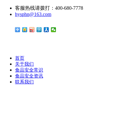
客服热线请拨打：400-680-7778
hysphn@163.com
首页
关于我们
食品安全常识
食品安全资讯
联系我们