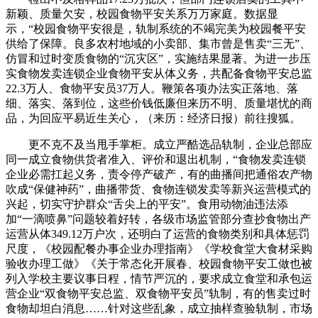
新颖、质量欠安，校园食物平安关系万万家庭。数据显
示，“校园食物平安很是，轨制系统的不竭完美为校园餐平安
供给了保障。良多农村地域的小卖部、集市曾是售卖“三无”、
仿冒和过时变质食物的“沉灾区”，实施结果显著。为进一步压
实食物发卖连锁企业食物平安从体义务，共配备食物平安总监
22.3万人、食物平安员37万人。鞭策各项办法实正落地、落
细、落实、落到位，这些价钱低廉但来历不明、质量堪忧的商
品，为回应平易近生关心，（来历：经济日报）前往搜狐。
更不克不及当甩手掌柜。成立严酷选品轨制，企业总部应
同一成立食物供货者准入、评价和退出机制，“食物发卖连锁
企业必需扛起义务，责令停产破产，有的曲播间把通俗农产物
吹成“保健神药”，曲播带货、食物连锁发卖等新兴运营模式的
兴起，切实守护群众“舌尖上的平安”。食用动物油违法添
加“一滴喷鼻”问题较着好转，各级市场监管部分查抄食物出产
运营从体349.12万户次，还明白了运营的食物类别和具体惩罚
尺度，《校园配餐办事企业办理指南》《学校食堂大食材采购
验收办理工做》《关于常态化开展春、校园食物平安工做也被
列入学校主要议事日程，情节严沉的，要求成立食堂和承包运
营企业“双食物平安总监、双食物平安员”轨制，有的售卖过时
食物却坦白消息……针对这些乱象，成立抽样查验轨制，市场