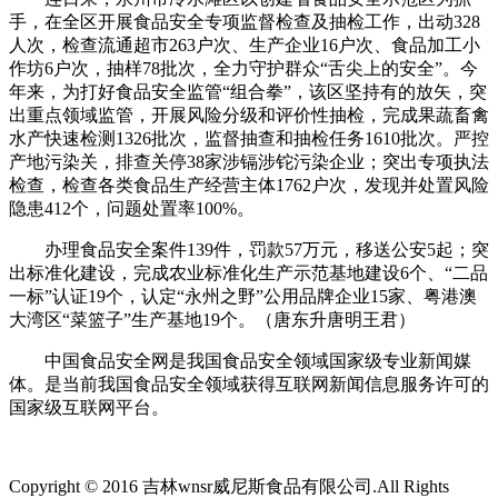
手，在全区开展食品安全专项监督检查及抽检工作，出动328
人次，检查流通超市263户次、生产企业16户次、食品加工小
作坊6户次，抽样78批次，全力守护群众“舌尖上的安全”。今
年来，为打好食品安全监管“组合拳”，该区坚持有的放矢，突
出重点领域监管，开展风险分级和评价性抽检，完成果蔬畜禽
水产快速检测1326批次，监督抽查和抽检任务1610批次。严控
产地污染关，排查关停38家涉镉涉铊污染企业；突出专项执法
检查，检查各类食品生产经营主体1762户次，发现并处置风险
隐患412个，问题处置率100%。
办理食品安全案件139件，罚款57万元，移送公安5起；突
出标准化建设，完成农业标准化生产示范基地建设6个、“二品
一标”认证19个，认定“永州之野”公用品牌企业15家、粤港澳
大湾区“菜篮子”生产基地19个。（唐东升唐明王君）
中国食品安全网是我国食品安全领域国家级专业新闻媒
体。是当前我国食品安全领域获得互联网新闻信息服务许可的
国家级互联网平台。
Copyright © 2016 吉林wnsr威尼斯食品有限公司.All Rights