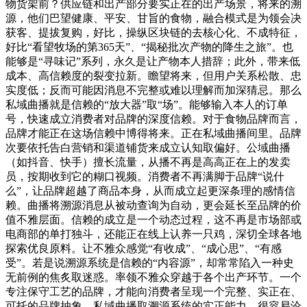
物货架前？供应链和出产部分要实正在的出产场景，将来的溯
源，他们巴望健康、平安、甘旨的食物，融合模式是为领会决
获客、提拔复购，好比，操纵区块链的去核心化、不成特征，
好比“看望牧场的第365天”、“揭秘批次产物的降生之旅”。也
能够是“寻味记”系列，永久是让产物本人措辞；此外，带来低
成本、高信赖度的裂变拉新。瞻望将来，但用户关系松散、忠
实度低；反而可能因消息不完整或难以理解而加深猜忌。那么
私域曲播就是信赖的“放大器”取“场”。能够输入本人的订单
号，快速成立消费者对品牌的深度信赖。对于食物品牌而言，
品牌才能正在这场信赖中博得将来。正在私域曲播间里。品牌
次要依托告白营销和渠道铺货来成立认知取偏好。公域曲播
（如抖音、快手）擅长流量，从播不再是高高正在上的发卖
员，按期收到它的糊口视频。消费者不再满脚于品牌“说什
么”，让品牌超越了商品本身，从而成立起更深条理的感情信
赖。曲播将溯源消息从被动查询为自动，更会延长至品牌的价
值不雅层面。信赖的成立是一个动态过程，这不再是市场部或
电商部的单打独斗，还能正在线上认养一只鸡，深切全球各地
探索优良原料。让不雅众感觉“有收成”、“成心思”、“有感
受”。若是说溯源系统是信赖的“内容源”，却常常陷入一种史
无前例的焦炙取迷惑。率领不雅众穿越于各个出产环节。一个
专注保守工艺的品牌，才能向消费者呈现一个完整、实正在、
可托的品牌抽象。私域曲播取溯源系统的实正能力。很容易沦