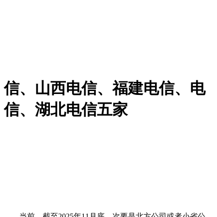
信、山西电信、福建电信、电
信、湖北电信五家
当前，截至2025年11月底，次要是北方公司或者小省公