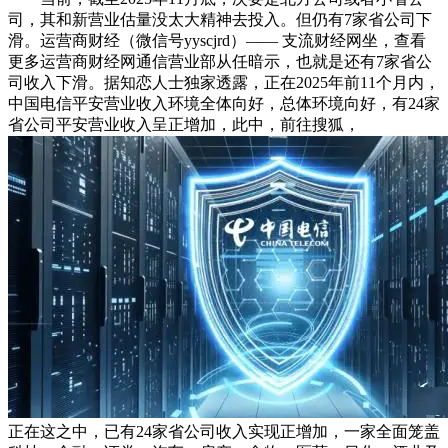
司，其和新营业估量没太大精神去投入。但仍有7家省公司下
滑。运营商财经（微信号yyscjrd）—— 支流财经网坐，查看
更多运营商财经网通信营业部从任暗示，也就是还有7家省公
司收入下滑。据知恋人士独家透露，正在2025年前11个月内，
中国电信平安营业收入环境全体向好，总体环境向好，有24家
省公司平安营业收入呈正增加，此中，前往搜狐，
正在这之中，已有24家省公司收入实现正增加，一家全面笼盖