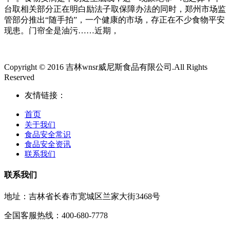
台取相关部分正在明白励法子取保障办法的同时，郑州市场监
管部分推出“随手拍”，一个健康的市场，存正在不少食物平安
现患。门帘全是油污……近期，
Copyright © 2016 吉林wnsr威尼斯食品有限公司.All Rights
Reserved
友情链接：
首页
关于我们
食品安全常识
食品安全资讯
联系我们
联系我们
地址：吉林省长春市宽城区兰家大街3468号
全国客服热线：400-680-7778