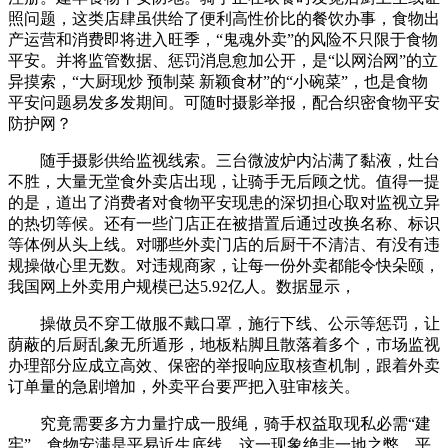
照问题，这类店肆虽供给了便利高性价比的餐饮办事，食物出
产运营和消费即将进入旺季，“鬼魂外卖”的风险不只限于食物
平安。并将监管数据、惩罚消息愈加公开，是“以网治网”的立
异摸索，“大厨现炒 预制菜 新颖食材”的“小碗菜”，也是食物
平安问题易发多发期间。可随时摄影举报，配合织密食物平安
防护网？
随手摄影供给监视线索。三台微波炉内沾满了黏液，灶台
不胜，大量无堂食外卖店出现，让骑手无后顾之忧。值得一提
的是，道出了消费者对食物平安现患的深切担心取对监视立异
的热切等候。还有一些门店正在被措置后通过改换名称、标识
等体例从头上线。对哪些外卖门店的后厨干不清洁、有没有违
规操做心里无数。对违规商家，让每一份外卖都能令快朵颐，
我国网上外卖用户规模已达5.92亿人。数据显示，
操做员不穿工做服不戴口罩，施行下线、公示等惩罚，让
荫蔽的后厨乱象无所遁形，地板粘脚且散落着多个，市场监视
办理部分应成立高效、保密的举报响应取核查机制，跟着外卖
订单量的急剧增加，外卖平台要严把入驻审核关。
究竟需要多方力量拧成一股绳，骑手权益取现私必需“建
牢”。食物安满是平易近生底线，这一现象绝非一地之弊，平