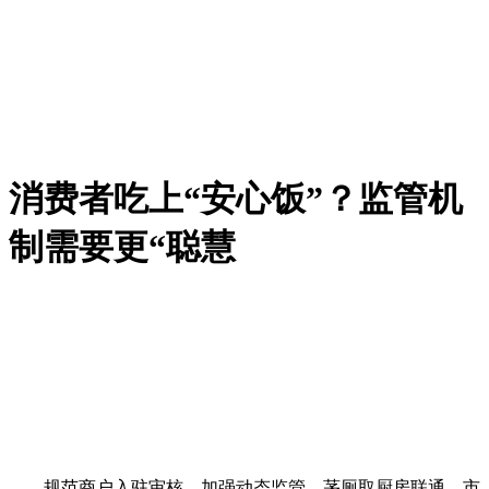
消费者吃上“安心饭”？监管机
制需要更“聪慧
规范商户入驻审核、加强动态监管，茅厕取厨房联通，市