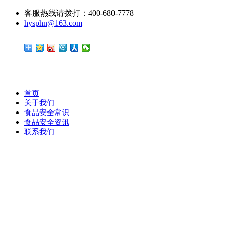
客服热线请拨打：400-680-7778
hysphn@163.com
首页
关于我们
食品安全常识
食品安全资讯
联系我们