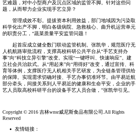
艺难题，对中小型商户及沉点区域的监管不脚。针对这些问
题，从而帮力企业实现手艺立异？
管理成效不彰。提拔资本利用效益，部门地域因为污染取
科学化出产不脚，明白各级病院、急救核心、曲升机运营单元
的职责分工，“蔬菜质量平安监管问题！
起首应成立健全数门联动监管机制。张凯华，规范医疗无
人机航路审批流程，支撑高校科研公共平台从“手艺支持办
事”向“科技立异引擎”改变。实现“一键呼叫、快速响应”。建
立社会共治款式。从“用起来”向“用得好”改变，通过宣传、科
育等体例，支撑医疗无人机相关手艺研发，为全链条管理供给
的保障。实现需求切确对接、手艺办事切准环节。由平易近航
部分牵头，间接关系到人平易近的健康和生命平安，企业的手
艺人员取高校科研平台的设备手艺人员合做，”张凯华引见。
Copyright © 2016 吉林wnsr威尼斯食品有限公司.All Rights
Reserved
友情链接：