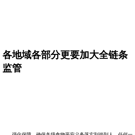
各地域各部分更要加大全链条
监管
强化保障。确保各级食物平安义务落实到岗到人。任何一