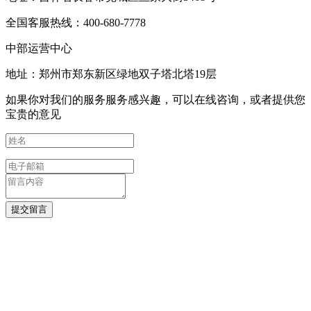
全国客服热线：400-680-7778
中部运营中心
地址：郑州市郑东新区绿地双子塔北塔19层
如果你对我们的服务服务感兴趣，可以在线咨询，或者提供您
宝贵的意见
提交留言