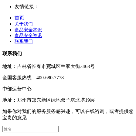
友情链接：
首页
关于我们
食品安全常识
食品安全资讯
联系我们
联系我们
地址：吉林省长春市宽城区兰家大街3468号
全国客服热线：400-680-7778
中部运营中心
地址：郑州市郑东新区绿地双子塔北塔19层
如果你对我们的服务服务感兴趣，可以在线咨询，或者提供您
宝贵的意见