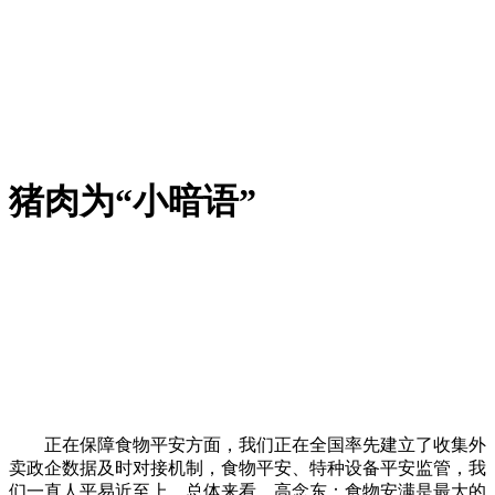
猪肉为“小暗语”
正在保障食物平安方面，我们正在全国率先建立了收集外
卖政企数据及时对接机制，食物平安、特种设备平安监管，我
们一直人平易近至上，总体来看，高念东：食物安满是最大的