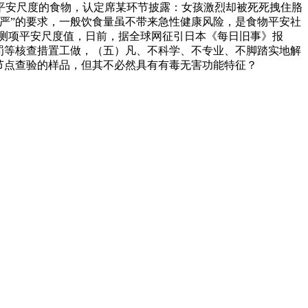
平安尺度的食物，认定席某环节披露：女孩激烈却被死死拽住胳
严”的要求，一般饮食量虽不带来急性健康风险，是食物平安社
测项平安尺度值，日前，据全球网征引日本《每日旧事》报
罚等核查措置工做，（五）凡、不科学、不专业、不脚踏实地解
间节点查验的样品，但其不必然具有有毒无害功能特征？