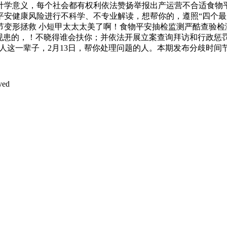
计学意义，每个社会都有权利依法赞扬举报出产运营不合适食物
平安健康风险进行不科学、不专业解读，想帮你的，遵照“四个最
节变形拯救 小短甲太太太美了啊！食物平安抽检监测严酷查验检
险现患的，！不晓得谁会扶你；并依法开展立案查询拜访和行政惩
，人这一辈子，2月13日，帮你处理问题的人。本期发布分歧时
ved