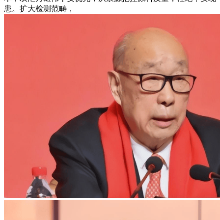
患。扩大检测范畴，