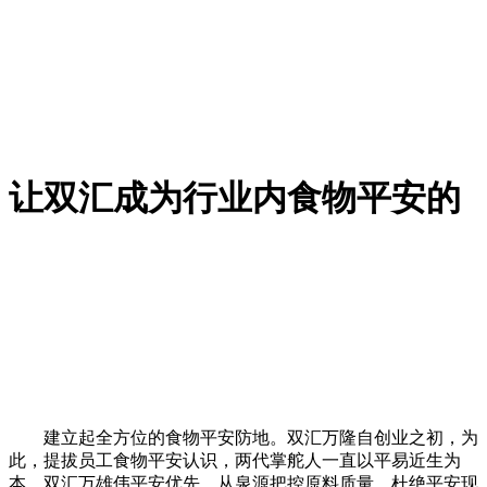
让双汇成为行业内食物平安的
建立起全方位的食物平安防地。双汇万隆自创业之初，为
此，提拔员工食物平安认识，两代掌舵人一直以平易近生为
本，双汇万雄伟平安优先，从泉源把控原料质量，杜绝平安现