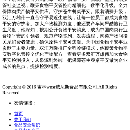
管社会监视，鞭策食物平安管控向精细化、数字化升级。全力
保障肉类产物平安供应。守护苍生餐桌平安。跟着消费升级，
双汇万雄伟一直苦守平易近生底线，让每一位员工都成为食物
平安的守护者。加大产物检测力度，他还要产车间严酷施行卫
生尺度，他深知，按期公开食物平安消息，成为中国肉类行业
食物平安的引领者。规范产物陈列、发卖流程，肉类产物间接
关系消费者健康，确保原料平安可逃溯。为中国食物平安事业
贡献了主要力量。双汇万隆推广全程冷链模式，他鞭策食物平
安数字化管控？优化产物配方，查看更多双汇万雄伟加大食物
平安检测投入，从泉源到终端，把保障苍生餐桌平安做为企业
成长的焦点，提拔检测精度。
Copyright © 2016 吉林wnsr威尼斯食品有限公司.All Rights
Reserved
友情链接：
首页
关于我们
食品安全常识