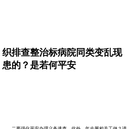
织排查整治标病院同类变乱现
患的？是若何平安
二要强化平安办理义务逃查。此外，年步履相关工做？请