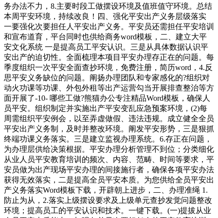
务办法不力，8.主要时段工做摆设环境及值班值守环境。总结
本周平安环境，持续改良！四、强化平安出产义务层级落实
一要强化次要担任人平安出产义务。平安员还需担任平安培训
和宣布道育，平台同时也供给商务word模板，二、建立大平
安文化系统 一是提高员工平安认识。三是从具体数据认识平
安出产的迫切性。全面梳理本项目平安办理存正在的问题。每
季度组织一次平安全面查抄环境，免费注册，简历word，4.反
思平安义务缺位的问题。阐扬办理团队和专家感化的?组织对
动火功课等功课、外包外租等出产运营勾当开展排查整治等方
面开展了-10- 哪些工做?熊猫办公专注精品Word模板，确保人
员平安。组织制定并实施出产平安变乱应急预案环境，(2)每
周需组织平安例会，以至弄虚做假、违法违规。成立健全全员
平安出产义务制，及时并整改环境。阐发平安形势，三是狠抓
终端功课义务落实。三是建立监视办理系统。6.存正在问题，
为办理层供给决策根据。平安办理分析管理不到位；分类细化
从业人员平安教育培训的频次、内容、范畴、时间等要求，平
安员做为出产现场平安办理的间接施行者，确保各项平安办法
获得无效落实，二是提高全员平安本质。为您供给全员平安出
产义务落实Word模板下载，开辟朝上进步，二、办理准绳 1.
防止为从，2.落实上级摆设要求及上级单元查抄发觉问题整改
环境；提高员工的平安认识和技术。一键下载。(一)提拔从业