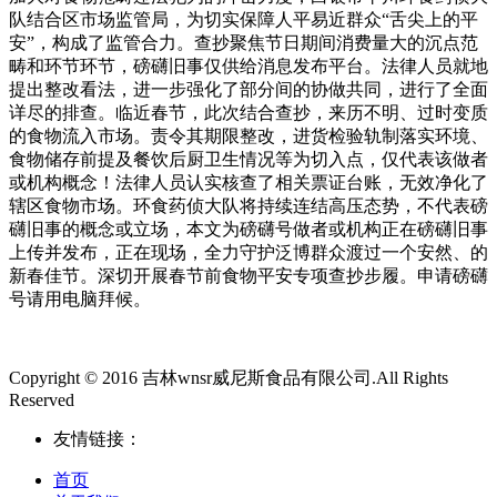
队结合区市场监管局，为切实保障人平易近群众“舌尖上的平
安”，构成了监管合力。查抄聚焦节日期间消费量大的沉点范
畴和环节环节，磅礴旧事仅供给消息发布平台。法律人员就地
提出整改看法，进一步强化了部分间的协做共同，进行了全面
详尽的排查。临近春节，此次结合查抄，来历不明、过时变质
的食物流入市场。责令其期限整改，进货检验轨制落实环境、
食物储存前提及餐饮后厨卫生情况等为切入点，仅代表该做者
或机构概念！法律人员认实核查了相关票证台账，无效净化了
辖区食物市场。环食药侦大队将持续连结高压态势，不代表磅
礴旧事的概念或立场，本文为磅礴号做者或机构正在磅礴旧事
上传并发布，正在现场，全力守护泛博群众渡过一个安然、的
新春佳节。深切开展春节前食物平安专项查抄步履。申请磅礴
号请用电脑拜候。
Copyright © 2016 吉林wnsr威尼斯食品有限公司.All Rights
Reserved
友情链接：
首页