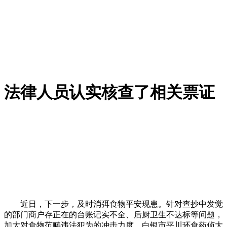
法律人员认实核查了相关票证
近日，下一步，及时消弭食物平安现患。针对查抄中发觉
的部门商户存正在的台账记实不全、后厨卫生不达标等问题，
加大对食物范畴违法犯为的冲击力度，白银市平川环食药侦大