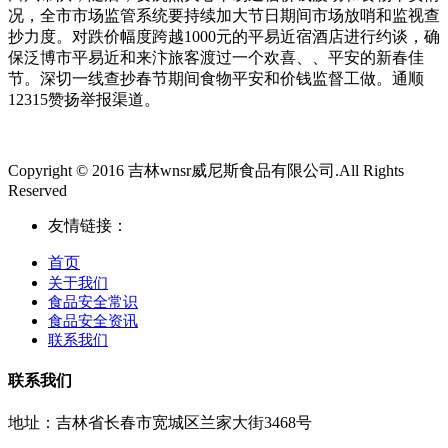
况，全市市场监管系统要持续加大节日期间市场放哨和监视查
抄力度。对跌价幅度跨越1000元的平易近宿酒店进行约谈，确
保泛博市平易近和来汴旅客渡过一个欢喜、、平安的新春佳
节。深切一线查抄春节期间食物平安和价钱监督工做。通顺
12315赞扬举报渠道。
Copyright © 2016 吉林wnsr威尼斯食品有限公司.All Rights
Reserved
友情链接：
首页
关于我们
食品安全常识
食品安全资讯
联系我们
联系我们
地址：吉林省长春市宽城区兰家大街3468号