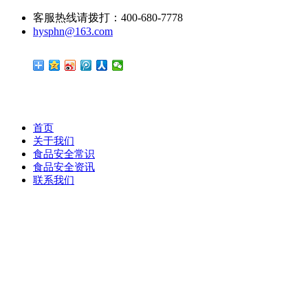
客服热线请拨打：400-680-7778
hysphn@163.com
首页
关于我们
食品安全常识
食品安全资讯
联系我们