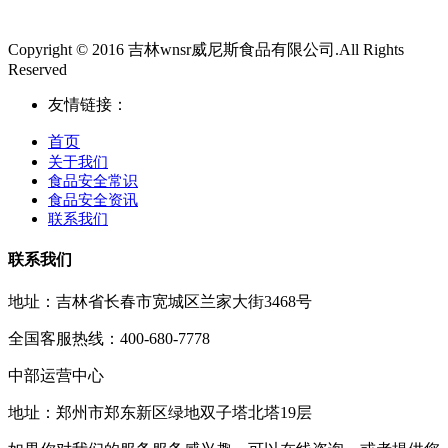
Copyright © 2016 吉林wnsr威尼斯食品有限公司.All Rights
Reserved
友情链接：
首页
关于我们
食品安全常识
食品安全资讯
联系我们
联系我们
地址：吉林省长春市宽城区兰家大街3468号
全国客服热线：400-680-7778
中部运营中心
地址：郑州市郑东新区绿地双子塔北塔19层