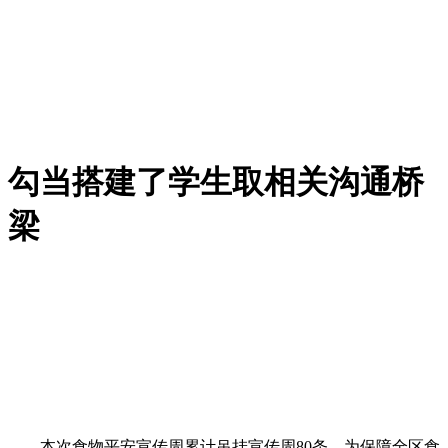
勾当搭建了学生取相关沟通桥
梁
本次食物平安宣传周累计吊挂宣传周80条，为保障全区食