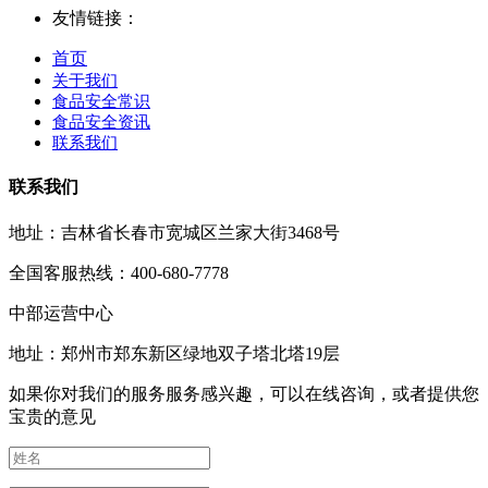
友情链接：
首页
关于我们
食品安全常识
食品安全资讯
联系我们
联系我们
地址：吉林省长春市宽城区兰家大街3468号
全国客服热线：400-680-7778
中部运营中心
地址：郑州市郑东新区绿地双子塔北塔19层
如果你对我们的服务服务感兴趣，可以在线咨询，或者提供您
宝贵的意见