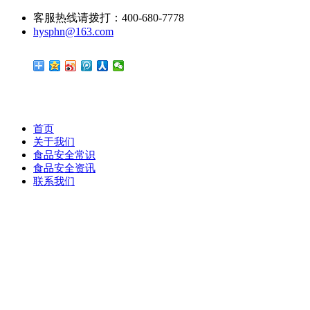
客服热线请拨打：400-680-7778
hysphn@163.com
首页
关于我们
食品安全常识
食品安全资讯
联系我们