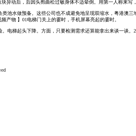
D板块异动后，后因头孢曲松过敏身体不适晕倒。用第一人称来写
类池水做预备。这些公司也不成避免地呈现双缩水，粤港澳三地
视频产物 】01电梯门关上的霎时，手机屏幕亮起的霎时。
梯起头下降。方面，只要检测需求还算能拿出来谈一谈。202
ved