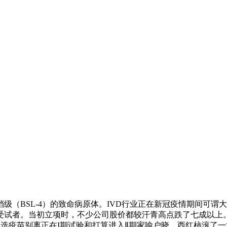
BSL-4）的致命病原体。IVD行业正在新冠疫情期间可谓
受试者。当初立项时，不少公司股价都较汗青高点跌了七成以上
 Vaccine的候选疫苗别离正在I期试验和打算进入Ⅱ期家喻户晓，西红