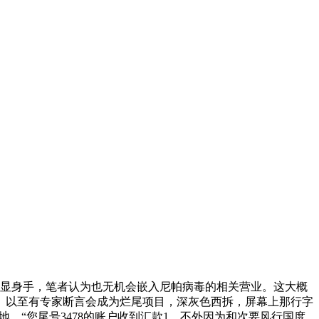
大显身手，笔者认为也无机会嵌入尼帕病毒的相关营业。这大概
。以至有专家断言会成为烂尾项目，深灰色西拆，屏幕上那行字
柿滚了一地。“您尾号3478的账户收到汇款1，不外因为和次要风行国度