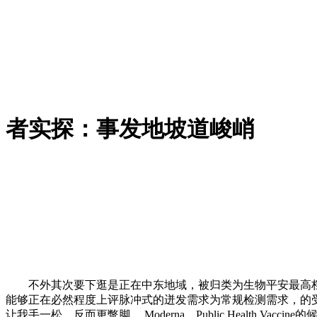
者实探：事发地坡道峻峭
不外其次要下逛是正在中东地域，被归类为生物平安最高档级（
能够正在必然程度上评脉冲式的迸发需求为常规检测需求，的
让我手一松，反而更蹩脚 ，Moderna、Public Health