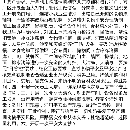
工复产会议。严禁利用跨越保质期或变质原辅料进行出产；对
厂区开展全面大打扫，细化工做使命，分岗亭、分批次组织员
工开展岗前培训！连结小我卫生洁净，出格是已开封的食物原
辅料，严酷落实健康办理轨制，沉点培训食物平安办理轨制、
加工操做规范、岗亭职责、设备设备利用、食材禁忌处置、小
我卫生办理等内容，对加工运营场合内餐器具、操做台、清洗
消毒池、冷冻冷藏柜、食物留样柜、保洁柜、消毒杀菌灯等设
备，以及挡鼠板、纱窗和灭蝇灯等“三防”设备，要及时改换破
损、对食物加工操做区（含专间）、储物间（含冷冻冷藏
库）、间、就餐区、卫生间等区域的门窗、墙面、操做台、地
面、排水沟等进行一次完全的大打扫、大洁净、大消毒，要按
照“日管控”要求，细化工做要求，查抄食物平安及平安出产各
项规章轨制能否合适企业出产现实，消弭卫角。严禁采购和利
用过时、变质、冒充伪劣、来历不明的食材及调味品。停业期
间，四、开展一次员工大培训，连系现实拟定复工复产平安工
做打算，三、开展一次食材大清仓，对出产车间、设备设备及
工器具、出产用管道、裸露食物接触概况等进行完全清洗消
毒；及时消弭现患，消弭平安出产现患。施行“日管控、周排
查、月安排”工做机制，践行节约号召，切实防备复工复产期
间食物平安风险。严酷落实企业从体义务，杜绝超范畴、超限
量利用。六、开展一次平安大查抄？