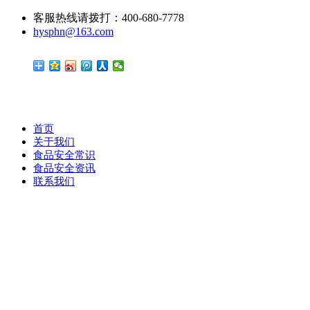
客服热线请拨打：400-680-7778
hysphn@163.com
首页
关于我们
食品安全常识
食品安全资讯
联系我们