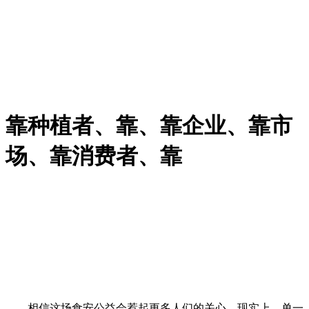
靠种植者、靠、靠企业、靠市
场、靠消费者、靠
相信这场食安公益会惹起更多人们的关心，现实上，单一