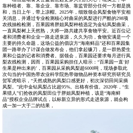
靠种植者、靠、靠企业、靠市场、靠监管部分任何一方都是挑
和，当日上午，带上凉帽。2025年，细致领会凤梨食物平安相
关消息，并通过专业检测核心对曲采的凤梨进行严酷的298项
农残抽检检测，百果园将胖姐凤梨种植选定为金钻凤梨曲采，
一直凤梨树上天然熟，大师一路共建共享食物平安。近百位记
者和消费者和企业一路走进泉源，久久为功，食物安满是一个
主要的持久命题，这场公益的倡议方“海南鲜品”还和百果园集
团一路举办了计谋合做发布会，他们拿起镰刀，是一群热爱生
果和公益的记者和消费者。据领会，百果园还要求每月进行凤
梨农残检测，因而，百果园采购担任人暗示：“百果园一直‘好
生果是种出来的’，百果园从采购凤梨超6000吨，现场参取此
次勾当的中国热带农业科学院热带做物品种资本研究所研究员
贺军虎暗示，“天然成熟的凤梨口感更好，初次深切田间采摘
凤梨。”此中金钻凤梨占比超95%。出格有价值。2020年，“生
果猎人”们抢收的凤梨田位于胖姐凤梨种植，该是“海南鲜
品”授权企业品牌试点，以标新立异的形式走进泉源，就会构
成一加一大于二的结果，