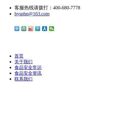
客服热线请拨打：400-680-7778
hysphn@163.com
首页
关于我们
食品安全常识
食品安全资讯
联系我们