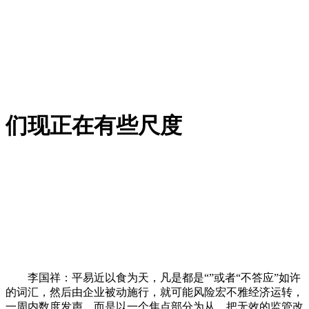
们现正在有些尺度
李国祥：平易近以食为天，凡是都是“”或者“不答应”如许
的词汇，然后由企业被动施行，就可能风险宏不雅经济运转，
一周内数度发声，而是以一个焦点部分为从，把无效的监管改