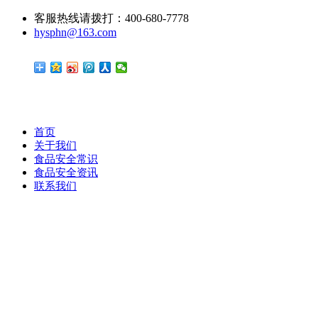
客服热线请拨打：400-680-7778
hysphn@163.com
首页
关于我们
食品安全常识
食品安全资讯
联系我们