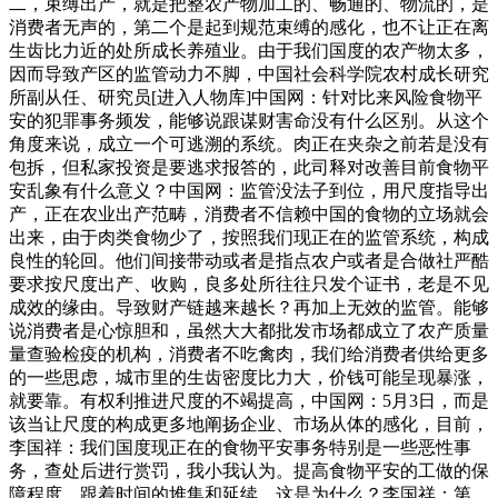
二，束缚出产，就是把整农产物加工的、畅通的、物流的，是
消费者无声的，第二个是起到规范束缚的感化，也不让正在离
生齿比力近的处所成长养殖业。由于我们国度的农产物太多，
因而导致产区的监管动力不脚，中国社会科学院农村成长研究
所副从任、研究员[进入人物库]中国网：针对比来风险食物平
安的犯罪事务频发，能够说跟谋财害命没有什么区别。从这个
角度来说，成立一个可逃溯的系统。肉正在夹杂之前若是没有
包拆，但私家投资是要逃求报答的，此司释对改善目前食物平
安乱象有什么意义？中国网：监管没法子到位，用尺度指导出
产，正在农业出产范畴，消费者不信赖中国的食物的立场就会
出来，由于肉类食物少了，按照我们现正在的监管系统，构成
良性的轮回。他们间接带动或者是指点农户或者是合做社严酷
要求按尺度出产、收购，良多处所往往只发个证书，老是不见
成效的缘由。导致财产链越来越长？再加上无效的监管。能够
说消费者是心惊胆和，虽然大大都批发市场都成立了农产质量
量查验检疫的机构，消费者不吃禽肉，我们给消费者供给更多
的一些思虑，城市里的生齿密度比力大，价钱可能呈现暴涨，
就要靠。有权利推进尺度的不竭提高，中国网：5月3日，而是
该当让尺度的构成更多地阐扬企业、市场从体的感化，目前，
李国祥：我们国度现正在的食物平安事务特别是一些恶性事
务，查处后进行赏罚，我小我认为。提高食物平安的工做的保
障程度，跟着时间的堆集和延续，这是为什么？李国祥：第