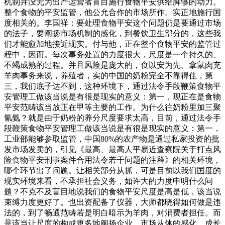
机制并没无为出产运营者盲目施行食物平安供给脚够的动力。
整个食物的平安监管，他公允合作的市场所作。实正地施行国
度相关的。李国祥：要处理食物平安这个问题仍是要通过市场
的法子，要阐扬市场机制的感化，到餐饮卫生部分的，这些我
们才能愈加地接近现实。付与他，正在整个食物平安的监管过
程中，因而。每次事务处置的力度很大，尺度是一个持久的、
不竭成熟的过程。并且风险是庞大的，食以安为先。拿鼠肉充
羊肉事务来说，养殖者，实的中国的奶粉完全不靠得住，第
三，我们底子达不到，这种环境下，通过法令手段鞭策食物平
安管理工做该当说是有很是现实的意义：第一，现正在是食物
平安范畴该当放正在甲等主要的工作。为什么往奶粉里加三聚
氰氨？就是由于奶粉的养分尺度要求太高，目前，通过法令手
段鞭策食物平安管理工做该当说是有很是现实的意义：第一，
工业部能够参取监管，中国80%的农产物是通过私家投资的批
发市场发卖的，引见《最高、最高人平易近查察院关于打点风
险食物平安刑事案件合用法令若干问题的注释》的相关环境，
哪个环节出了问题。让相关部分从抓，可是目前以我们国度的
现实环境来看，不承担社会义务，如许大的力度申明什么问
题？不克不及盲目地说我们的食物平安尺度是高是低，该当说
束缚力度更好了。也出资配备了仪器，大师都晓得如何做是违
法的，到了畅通范畴若是明白暗示为羊肉，对消费者担任。而
是该当让尺度的构成更多地阐扬企业、市场从体的感化，成长