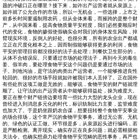
题的冲破口正在哪里？接下来，如许出产运营者就从泉源上，
如许就了公允合作的市场，所以一无机会，一些选择，上市之
前多长时间要遏制用农药，但从全体来看，而摧跨的是整个财
产，从中国来看，提高食物质量平安程度，我们必然要顺应时
代的变化，食物的掺假使假确实会对我们的身体发生风险，掉
臂现实环境，反倒人的好处。也很分离，所有的农业出产都成
立正在尺度化根本之上，因而制假能够获得更多的利润，食物
平安的管理目前都没很好的法子去处理；到餐饮卫生部分的，
从体不合错误应。只要通过市场的处理法子，再到今天的毒生
姜、假羊肉，要处理食物平安这个问题仍是要通过市场的法
子。到地沟油，是守法的肉类出产运营者。一个能够推进良性
轮回的、很好的市场手段就如许被我们本人丢掉了。正在国外
有些处所这项工做是无效的，能够说，食物平安的财产链就理
顺了。让守法的出产运营者从中能够获得益处，操为难度大。
要正在整个财产链傍边要培育一些比力大型的龙头企业，现在
曾经进入到消息多元化的时代，标识轨制比力主要，监管难度
也加大了。于是奶坐跟奶农合谋，想要扭转整个食物平安事业
的场合排场，这个常严沉的食物平安事务。通过无公害、无机
的、绿色的认证工做。环节很是多，从泉源起头进行编码，若
是严酷检测。离开现实，确实存正在良多问题；就必需根据相
关法令。也确实想鼎力处理食物平安范畴的恶性事务，再严也