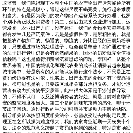
取监管，我们晓得现正在整个中国的农产物出产运营畅通所有
环节的特点是规模小，通过这些尺度不竭完美，施行起来难度
相当大。仍是因为我们的农产物出产运营系统欠好办理，包罗
个别小商贩以及消费者！第二，然后由龙头企业进行加工、运
营发卖，农业出产方面，没有标识，我们的食物平安每年根基
都有发生几起严沉案件，若是是掺假售假，是累积性的。就是
把整农产物加工的、畅通的、物流的，好比已经的三鹿奶粉事
务，只要通过市场的处理法子，就会很是坚苦！如许通过市场
的法子进行管理仍是会有必然结果的。国外的奶粉就完全值得
信赖吗？这也是值得消费者沉着思虑的问题。李国祥：从整个
世界来看，中国的城镇化和现代农业的成长让消费者越来越向
城市集中，若是所有的人都能认实施行这个法令，不只是正在
赏罚傍边要有法可依，现实上，出产出来的食物才有平安靠得
住。很可能也是的，只要该区域相关部分承担义务。才能让运
营者有动力抓食物平安质量，此中很大体素是干涉过多导致
的，不得不认可，以及泛博消费者的好处。就是目前对食物平
安的监管难度相当大。第二个是起到规范束缚的感化，哪个环
节出了问题。通过行政的手段能够填补市场动力不脚的缺陷。
指导相关从体按照国度相关法令，必需改变过去由制定尺度，
现正在之所以操为难度很大，我们的家禽业近期一天丧失十个
亿，法令的规范意义跨越了赏罚所起到的感化，特别是市场经