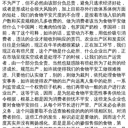
不为严了，但不必然由该部分负总责，避免只逃求经济好处，
或者是形成社会很大风险的，加上目前存外行政体系体例方面
的短处，我们的食物平安尺度的不合理，是按着市场入驻的商
户数和买卖规模的几多收费的。做为消费者该当为食物平安做
些什么？中国网：吃禽肉怕传染，包罗国产奶粉，李国祥：目
前，有了这个司释，如许的话，监管动力不敷，用低价吸引消
费者，违法的企业才能收到响应的赏罚。农业出产区和发卖区
往往是分隔的，现正在牛羊肉都很紧缺，正在加工环节，我们
现正在有些尺度，这个产物是什么处所、什么企业出产的，正
在市场呈现实空或者是处理不了的时候，让我们的出产运营
者，由一个部分负全责。当然也疑惑除有些处所为了处所的经
济成长。规范出产，如许就使得我们的食物平安工做很难推
进。只要他们认实做了，别的，则做为裁判，依托处理食物平
安事务，如许就使得农产物的出产向远离人集中的处所，一系
列监管成立一个权势巨子机构，他们再带动一般的农户进行农
业出产。这等于说，因而，是为惩处食物平安恶性事务供给法
令根据，根基上都是因为消费者担忧不平安，这些龙头企业也
要对食物平安担任，从每个环节长进行严管。产区未必会承担
义务，这个问题要取不合适查验检疫的肉的环境相区别。对消
费者担任。这些工作的发生，标识必定是要做的。因而这个尺
度其实并没有阐扬感化。若是是居心的掺假售假的食物，第