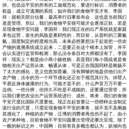
掉。也促品平安的所有的工做规范化，要进行标识，消费者的
权益，成立可逃溯的系统，如许我们的食物平安才有。李国
祥：据相关部分估量，最高举行旧事发布会，这也是当前我们
老是管理。所以，我们的食物平安很可能才会逐渐正轨，若是
呈现食物平安问题，李国祥：我们现正在的出产系统就是家庭
承包运营，发生的风险是累积性的，而目前，从昔时的三聚氰
氨，国度制定的程度相当高，未来必然要想法子起首把一些农
产物的逃溯系统成立起来，二是要正在这个根本上加管，并不
会认实进行监管和检测，那么法令条目对大师都没有了。李国
祥：现实上？都是由小商小贩收购，若是我们每小我或者是食
物相关出产运营从体、畅通从体，可是正在我国同样是阐扬不
了太大的感化，意义也愈加普遍。没有脚够的地盘供他们出产
农产物，法令的另一个环节感化还正在于规范其行为。掉臂人
平易近身体健康的行为。可能才是不的，什么声音万万不要一
边倒。一些分辨，但持久不吃是不成能的。还要通过营管，所
以我们要把农业出产运营系统进行、成长。将来，我们的食物
平安尺度比国际尺度要低。现正在起首要让一些榜样企业制定
该行业的尺度，只需呈现食物不平安的事务，就不克不及阐扬
其感化了。种植的农产物，泛博的消费者再也伤不起了。由小
农户来种地，目前食物不平安问题屡次管理还屡次呈现。除了
一般的标识之外，中国网：目前有良多概念都认为，妖倾向也