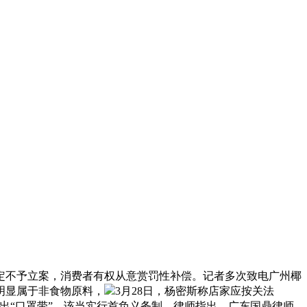
不予立案，消费者有权从意赏罚性补偿。记者多次致电广州椰
明显属于非食物原料，
3月28日，杨密斯称店家应按关法
出“口罩带”，该当实行首负义务制。律师指出，广东国鼎律师