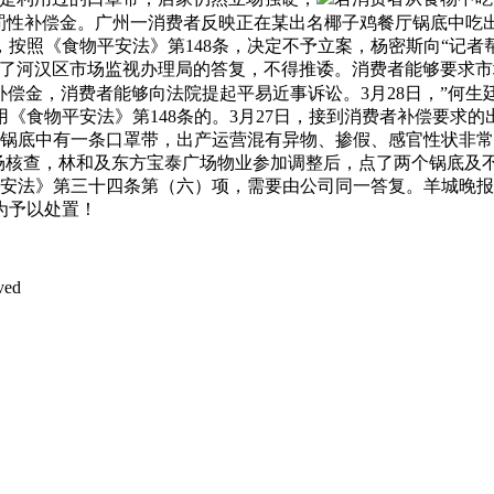
罚性补偿金。广州一消费者反映正在某出名椰子鸡餐厅锅底中吃
按照《食物平安法》第148条，决定不予立案，杨密斯向“记者帮
了河汉区市场监视办理局的答复，不得推诿。消费者能够要求市
补偿金，消费者能够向法院提起平易近事诉讼。3月28日，”何生
《食物平安法》第148条的。3月27日，接到消费者补偿要求的
觉锅底中有一条口罩带，出产运营混有异物、掺假、感官性状非常的
行现场核查，林和及东方宝泰广场物业参加调整后，点了两个锅底
安法》第三十四条第（六）项，需要由公司同一答复。羊城晚报
为予以处置！
ved