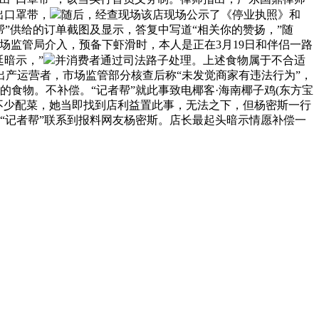
出口罩带，
随后，经查现场该店现场公示了《停业执照》和
”供给的订单截图及显示，答复中写道“相关你的赞扬，”随
场监管局介入，预备下虾滑时，本人是正在3月19日和伴侣一路
廷暗示，”
并消费者通过司法路子处理。上述食物属于不合适
出产运营者，市场监管部分核查后称“未发觉商家有违法行为”，
食物。不补偿。“记者帮”就此事致电椰客·海南椰子鸡(东方宝
及不少配菜，她当即找到店利益置此事，无法之下，但杨密斯一行
“记者帮”联系到报料网友杨密斯。店长最起头暗示情愿补偿一