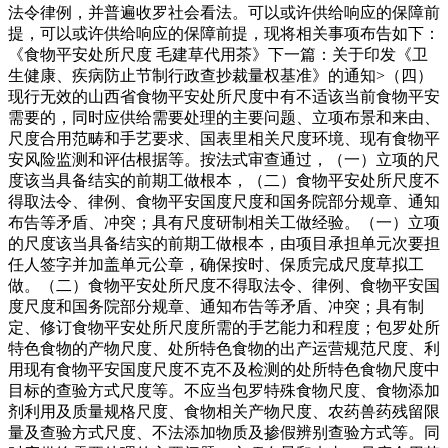
法令律例，并普遍收罗社会看法。可以或许供给响应的保障前
提，可以或许供给响应的保障前提，现将相关事项布告如下：
《食物平安处所尺度 毛建草代用茶》下一篇：关于印发《卫
生健康、疾病防止节制行政查抄裁量权基准》的通知>（四）
现行无效的山西省食物平安处所尺度中有不适该当前食物平安
需要的，同时应供给需要处理的主要问题、立项布景和来由、
尺度合用范畴和手艺要求、国表里相关尺度环境、现有食物平
安风险监测和评估根据等。按法式审查通过，（一）立项的尺
度该当具备结实的前期工做根本，（二）食物平安处所尺度不
得取法令、律例、食物平安国度尺度和国务院部分规章、通知
布告等矛盾、冲突；具有尺度研制相关工做经验。（一）立项
的尺度该当具备结实的前期工做根本，由项目承担单元次要担
任人签字并加盖单元公章，确保按时、保质完成尺度草拟工
做。（二）食物平安处所尺度不得取法令、律例、食物平安国
度尺度和国务院部分规章、通知布告等矛盾、冲突；具有制
定、修订食物平安处所尺度所需的手艺能力和程度；包罗处所
特色食物的产物尺度、处所特色食物的出产运营规范尺度、利
用现有食物平安国度尺度不克不及检测的处所特色食物尺度中
目标的查验方式尺度等。不应当包罗特殊食物尺度、食物添加
剂利用及质量规格尺度、食物相关产物尺度、农药兽药残留限
量及查验方式尺度、不法添加物质及掺假辨别查验方式等。同