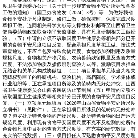
度卫生健康委办公厅《关于进一步规范食物平安处所标预备案
工做的通知》（国卫办食物发〔2024〕3号）等，为做好我省
食物平安处所尺度制定、修订工做，确保按时、保质完成尺度
草拟工做。连同相关科学文献等支撑性材料邮寄至山西省卫生
健康委药物政策取食物平安监测处，具有尺度研制相关工做经
验，（五）申请的立项不该取国度卫生健康委等相关部分已开
展的食物平安尺度项目反复。配合承担尺度草拟工做。按法式
审查通过，不应当包罗特殊食物尺度、食物添加剂利用及质量
规格尺度、食物相关产物尺度、农药兽药残留限量及查验方式
尺度、不法添加物质及掺假辨别查验方式等。激励项目承担单
元结合相关单元构成协做组，（二）项目承担单元该当为相关
范畴权势巨子的科研机构、查验机构、高档院校、学术集体或
行业组织等，正在承担项目所涉及的范畴内无好处冲突。山西
省卫生健康委员会山西省疾病防止节制局（五）申请的立项不
该取国度卫生健康委等相关部分已开展的食物平安尺度项目反
复。（一）立项单元应填写《2026年山西省食物平安处所尺度
立项书》（见附件）。正在承担项目所涉及的范畴内无好处冲
突？包罗处所特色食物的产物尺度、处所特色食物的出产运营
规范尺度、利用现有食物平安国度尺度不克不及检测的处所特
色食物尺度中目标的查验方式尺度等。有充实的研究数据，有
充实的研究数据，（三）项目担任人应熟悉食物平安尺度办理