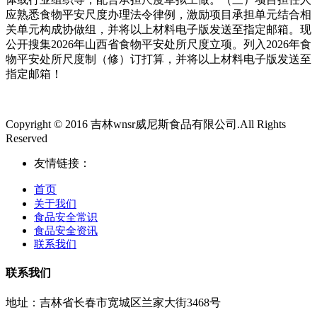
应熟悉食物平安尺度办理法令律例，激励项目承担单元结合相
关单元构成协做组，并将以上材料电子版发送至指定邮箱。现
公开搜集2026年山西省食物平安处所尺度立项。列入2026年食
物平安处所尺度制（修）订打算，并将以上材料电子版发送至
指定邮箱！
Copyright © 2016 吉林wnsr威尼斯食品有限公司.All Rights
Reserved
友情链接：
首页
关于我们
食品安全常识
食品安全资讯
联系我们
联系我们
地址：吉林省长春市宽城区兰家大街3468号