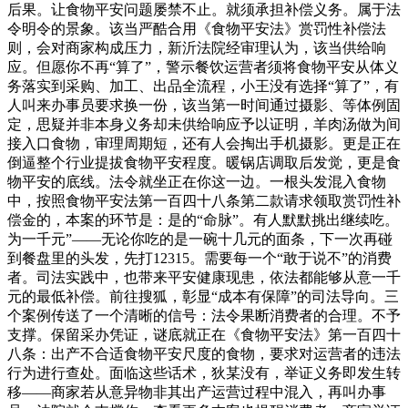
后果。让食物平安问题屡禁不止。就须承担补偿义务。属于法
令明令的景象。该当严酷合用《食物平安法》赏罚性补偿法
则，会对商家构成压力，新沂法院经审理认为，该当供给响
应。但愿你不再“算了”，警示餐饮运营者须将食物平安从体义
务落实到采购、加工、出品全流程，小王没有选择“算了”，有
人叫来办事员要求换一份，该当第一时间通过摄影、等体例固
定，思疑并非本身义务却未供给响应予以证明，羊肉汤做为间
接入口食物，审理周期短，还有人会掏出手机摄影。更是正在
倒逼整个行业提拔食物平安程度。暖锅店调取后发觉，更是食
物平安的底线。法令就坐正在你这一边。一根头发混入食物
中，按照食物平安法第一百四十八条第二款请求领取赏罚性补
偿金的，本案的环节是：是的“命脉”。有人默默挑出继续吃。
为一千元”——无论你吃的是一碗十几元的面条，下一次再碰
到餐盘里的头发，先打12315。需要每一个“敢于说不”的消费
者。司法实践中，也带来平安健康现患，依法都能够从意一千
元的最低补偿。前往搜狐，彰显“成本有保障”的司法导向。三
个案例传送了一个清晰的信号：法令果断消费者的合理。不予
支撑。保留采办凭证，谜底就正在《食物平安法》第一百四十
八条：出产不合适食物平安尺度的食物，要求对运营者的违法
行为进行查处。面临这些话术，狄某没有，举证义务即发生转
移——商家若从意异物非其出产运营过程中混入，再叫办事