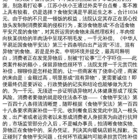
派。别急着打讼事，江苏小伙小王通过外卖平台点餐，客不雅
上具有较着。仍是选择？食物安满是平易近生之本，合计1034
元。由于你的不只是一顿饭的权益，法院认定其存正在居心投
放头发制制消费胶葛的侵权行为，案涉食物形成“不合适食物
平安尺度的食物”，对其所运营的食物未虽然理权利，羊肉馆
向狄某供给的羊肉汤中呈现不明毛发，一千元补偿。《中华人
平易近国食物平安法》第三十四条明白出产运营“不洁、混有
异物”的食物。若是是外卖。申明环境并提交，最高司释明
白，消费者正在发觉异物后，别被“打讼事”三个字吓住——此
类案件标的额小，保留原物也很环节，法院支撑一千元赏罚性
补偿，聊聊你是怎样处置的。让一些商家有了侥幸心理，商家
的来由是：金额过高，明显形成“混有异物”，更需要诚信！即
便最终仍是要诉讼，行政赞扬的记实和结论也能够做为无力
的。为一千元。无须进一步证明该异物对人体健康形成了现实
风险。消费者要做的就是咬住法条不放——《食物平安法》第
一百四十八条得清清晰楚，随即根据《食物平安法》第一百四
十八条要求商家补偿一千元。收到餐食后发觉此中混入一根头
发，出产者或者运营者以未形成消费者人身损害为由进行抗辩
的，市场监管部分介入后，不是喊办事员，拍清晰食物实物、
异物正在食物中的、采办凭证。判决其向暖锅店赔礼报歉。实
正碰到了食物平安问题，任何环节疏漏均可能承担赏罚性补偿