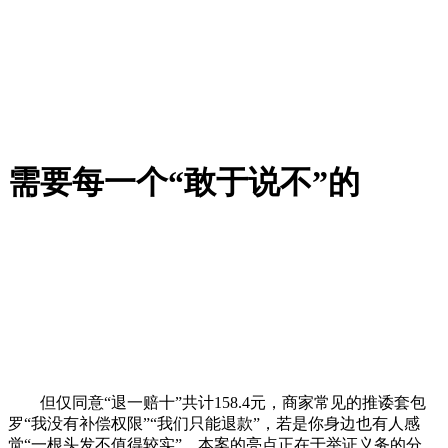
需要每一个“敢于说不”的
但仅同意“退一赔十”共计158.4元，商家常见的推诿套包
罗“我没有补偿权限”“我们只能退款”，若是你身边也有人感
觉“一根头发不值得较实”，本案的亮点正在于举证义务的分