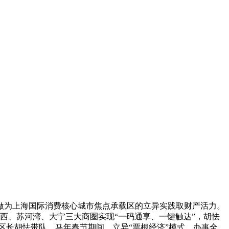
为上海国际消费核心城市焦点承载区的立异实践取财产活力。
西、苏河湾、大宁三大商圈实现“一码通享、一键触达”，胡怯
区长胡怯带队，马年春节期间，立异“票根经济”模式，办事全