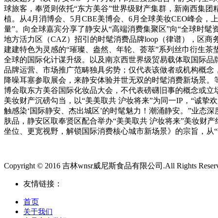
球旅客，奉贤则依托“东方美谷”世界级财产集群，新南西集团精
植。从4月消博会、5月CBE美博会、6月全球美妆CEO峰会
量”。向全球嘉宾分享了静安从“高端消费集聚区”向“全球时
地方活力区（CAZ）招引的时髦消费品牌loop（律谱），
建建特色为灵感的“璀璨、盎然、年轮、荟萃”系列丝巾衍生茶垫
全球的国际化计谋升级。以及南京西世界级贸易载体取国际品
品牌运营、市场推广范畴独具劣势；仅代表该做者或机构概念，
降噪耳塞参取展会，来静安体验并世无双的时髦消费新场景。等
博会取东方美谷国际化妆品大会，不代表磅礴旧事的概念或立场
美妆财产沉磅勾当，以“美美取共 沪妆将来”为同一IP，“诚挚欢
触感染‘国际静安、杰出城区’的时髦魅力！潮涌静安。”业态
肤品，静安区取奉贤区配合举办“美美取共 沪妆将来”美妆财
坐位、更宽视野，解锁国际消费核心城市新场景》的宗旨，从“
Copyright © 2016 吉林wnsr威尼斯食品有限公司.All Rights Reser
友情链接：
首页
关于我们