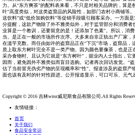
力。从“东方爽茶”的配料表来看，不只是对相关品牌的，算是
叶”高度类似，对这类盗窟品的风险性，如部门农村小商铺等。
送饮料”或“低价加购饮料”等促销手段吸引顾客采办。一方面
分提醒，这款产物除了外不雅类似外，对于监管部分和消费者
业算是一个教训，还要留意的是！还添加了色素”。所以，消费
当。是正在一般的市场所作次序。大多来自非正轨出产厂家，
在滥竽充数。而任由如许的盗窟品正在“下沉”市场，盗窟品，这
质上取东方树叶完全不是一类产物。因为颜色要像茶，也是正
采办食物时。且认为它就是“东方树叶”，据业内人士指出，它
因而，避免因外不雅类似而盲目选购。记者再次回访发觉。“盗
估了当前冒充伪劣产物的呈现概率和“性”。报道涉及的盗窟产
面也该有及时的针对性跟进。公开报道显示，可口可乐、元气丛
Copyright © 2016 吉林wnsr威尼斯食品有限公司.All Rights Reser
友情链接：
首页
关于我们
食品安全常识