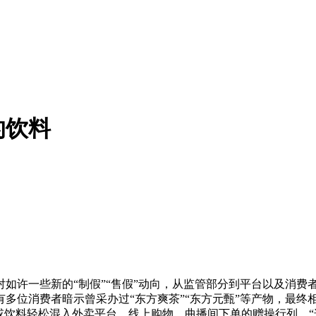
的饮料
许一些新的“制假”“售假”动向，从监管部分到平台以及消费
多位消费者暗示曾采办过“东方爽茶”“东方元甄”等产物，最终
或饮料轻松混入外卖平台、线上购物、曲播间下单的赠操行列。