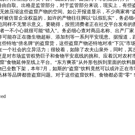
咎由自取。出格是监管部分，对于监管部分来说，现实上，有些盗
无效压缩这些盗窟产物的空间。如公开报道显示，不少商家将“盗
是对被仿冒企业权益的，如许的产物往往脚以“以假乱实”，务必
也同样不无警示意义。要晓得，按照消费者正在社交平台发布的图
者一不小心就很可能“错入”。务必细心查对商品名称、出产厂家
并可能存正在微生物超标、添加剂等一系列平安现患。据报道，
些特地“傍名牌”的盗窟货，这些盗窟产物还特地对准“下沉”市
在一个社会的立异活力；很较着，如除了农夫山泉外，同时，其
更是对市场监管权势巨子和食物平安底线的挑和。应着沉对农村市
窟”食物延伸至线上平台。“东方爽茶”从外形包拆到里面的饮料
物已全数下架，本年7月，如斯的“盗窟”饮料竟然可以或许正在市
林等品牌都曾盗窟问题。对于这些盗窟饮料、食物都必需“零”
ved