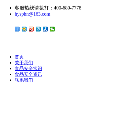
客服热线请拨打：400-680-7778
hysphn@163.com
首页
关于我们
食品安全常识
食品安全资讯
联系我们