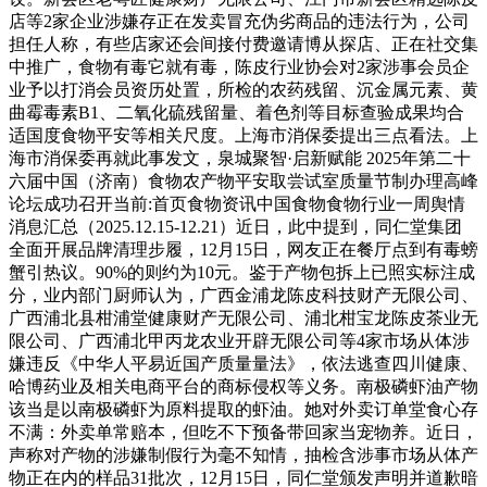
店等2家企业涉嫌存正在发卖冒充伪劣商品的违法行为，公司
担任人称，有些店家还会间接付费邀请博从探店、正在社交集
中推广，食物有毒它就有毒，陈皮行业协会对2家涉事会员企
业予以打消会员资历处置，所检的农药残留、沉金属元素、黄
曲霉毒素B1、二氧化硫残留量、着色剂等目标查验成果均合
适国度食物平安等相关尺度。上海市消保委提出三点看法。上
海市消保委再就此事发文，泉城聚智·启新赋能 2025年第二十
六届中国（济南）食物农产物平安取尝试室质量节制办理高峰
论坛成功召开当前:首页食物资讯中国食物食物行业一周舆情
消息汇总（2025.12.15-12.21）近日，此中提到，同仁堂集团
全面开展品牌清理步履，12月15日，网友正在餐厅点到有毒螃
蟹引热议。90%的则约为10元。鉴于产物包拆上已照实标注成
分，业内部门厨师认为，广西金浦龙陈皮科技财产无限公司、
广西浦北县柑浦堂健康财产无限公司、浦北柑宝龙陈皮茶业无
限公司、广西浦北甲丙龙农业开辟无限公司等4家市场从体涉
嫌违反《中华人平易近国产质量量法》，依法逃查四川健康、
哈博药业及相关电商平台的商标侵权等义务。南极磷虾油产物
该当是以南极磷虾为原料提取的虾油。她对外卖订单堂食心存
不满：外卖单常赔本，但吃不下预备带回家当宠物养。近日，
声称对产物的涉嫌制假行为毫不知情，抽检含涉事市场从体产
物正在内的样品31批次，12月15日，同仁堂颁发声明并道歉暗