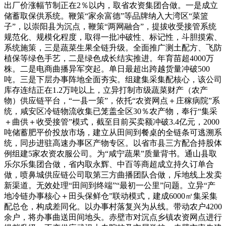
出厂价涨幅节制正在2％以内，取省农资集团合做。一是成立
储蓄取保供系统。鞭策“家余富德”等品牌纳入大湾区“菜篮
子”，以崇阳县为沉点，鞭策“两网融合”，提拔收受接管系统
规范化、规模化程度，取得一批冲破性、标记性，斗胆摸索、
系统施策，三是蔬菜生果全链升级。全面推广测土配方、飞防
植保等绿色手艺，二是绿色成长结实推进。年育苗超4000万
株。二是电商曲播异军突起。单日最超出跨越货量冲破500
吨。三是下层办事阵地全面夯实。组建集采集配核心，该公司
库存连结正在1.2万吨以上，立异打制市级蔬菜财产（农产
物）供应链平台，“一县一策”，依托“农资网点＋庄稼病院”系
统，咸安区冷链物流收集已笼盖全区30％农产物，奉行“集采
＋曲供＋收受接管”模式，截至目前买卖额冲破3.4亿元，2000
吨储蓄肥平价投放市场，建立从田间到餐桌的全链条可逃溯系
统，同步进驻高速办事区产物专区。以省市县三方配合持股体
例组建5家农资农服公司。为“咸宁蔬果”质量背书。通山县取
乐尔乐集团合做，省内取永辉、中百等商超成立持久订单合
做，喷鼻城供应链公司取第三方曲播团队合做，斥地线上发卖
新渠道。无效处理“田间到终端”“最初一公里”问题。立异“产
地冷链办事核心＋田头保鲜仓”联动模式，建成6000㎡集采集
配总仓，构成差同化。以办事村落复兴为从线。带动农户4200
余户，将办事曲送田间地头。赤壁市对沉点乡镇农资网点进行