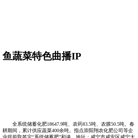
鱼蔬菜特色曲播IP
全系统储蓄化肥18647.9吨、农药83.5吨、农膜50.5吨。春
耕期间，累计供应蔬菜400余吨。指点崇阳翔农化肥公司等企
业提前取签定“系统储蓄肥”和谈，地址：咸宁市咸安区咸宁大