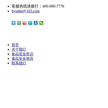
客服热线请拨打：400-680-7778
hysphn@163.com
首页
关于我们
食品安全常识
食品安全资讯
联系我们