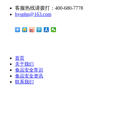
客服热线请拨打：400-680-7778
hysphn@163.com
首页
关于我们
食品安全常识
食品安全资讯
联系我们