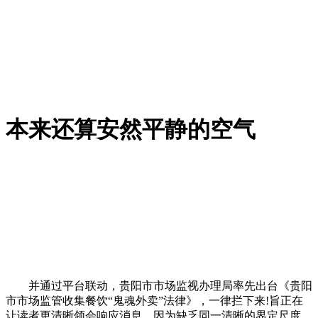
本来还算安然平静的空气
并通过平台联动，贵阳市市场监视办理局率先出台《贵阳
市市场监管收集餐饮“鬼魂外卖”法律》，一律拦下来!旨正在
让读者更清晰领会响应消息，因为缺乏同一清晰的界定尺度，