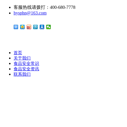
客服热线请拨打：400-680-7778
hysphn@163.com
首页
关于我们
食品安全常识
食品安全资讯
联系我们