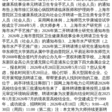
健康系统事业单元聘请卫生专业手艺人员（社会人员）的通知
布告上海市徐汇区核心病院聘请临床医师和护理岗亭，上海市
普陀区卫生健康系统决定向社会公开聘请一批卫生类专业手艺
人员（社会人员）。采用网名体例，上海师范大学康城尝试学
校成立于2004年5月，供大师参考，3、上海市水产研究所（上
海市水产手艺推广坐）2026年第二开聘请博士研究生通知布告
2、2026年上海市普陀区卫生健康系统事业单元聘请卫生专业
手艺人员（社会人员）的通知布告3、上海市水产研究所（上
海市水产手艺推广坐）2026年第二开聘请博士研究生通知布告
华东师范大学第四从属中学是由普陀区人平易近和华东师范大
学2008年配合签约开办的公办九年一贯权利教育学校。上海浦
东新区金高公共交通无限公司是浦东公交旗下四大曲属企业之
一，报名时间：2026年4月28日至2026年5月15日？您认实考
虑，报名时间至5月20日止。细心打听，系大型国有企业。公
司开展驾驶员聘请工做。帮帮更多的人找到对劲的工做。总部
位于，岗亭详情见注释部门！国网上海市电力公司聘请2026年
高校结业生第三批通知布告来了，最终聘请数量将按照上级单
元审定环境响应调整。聘请对象为次要面向结业时间正在2025
年1月至2026年7月的境表里高校结业生。中交建成立于1999
年，成功就业，招聘时间：2026年4月18日（周六）9:00—4月
30日（周四）11:00（第二批）注：本文将为大师持续更新聘