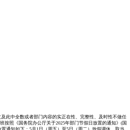
对本文及此中全数或者部门内容的实正在性、完整性、及时性不做任
班按照《国务院办公厅关于2025年部门节假日放置的通知》(国
调休放置通知如下：5月1日（周五）至5日（周二）放假调休，取当