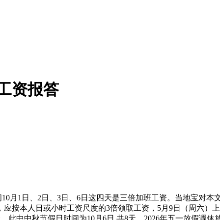
工资报答
期间10月1日、2日、3日、6日这四天是三倍加班工资。当地宝
日，应按本人日或小时工资尺度的3倍领取工资，5月9日（周六）上
念，此中中秋节假日时间为10月6日,共8天。2026年五一放假