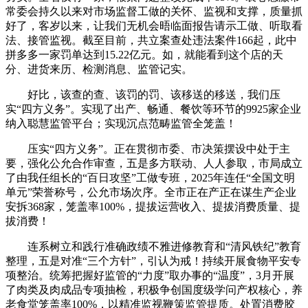
常委会持久以来对市场监督工做的关怀、监视和支撑，质量抓
好了，客岁以来，让我们无机会晤临面报告请示工做、听取看
法、接管监视。截至目前，共立案查处违法案件166起，此中
拼多多一家罚单达到15.22亿元。如，就能看到这个店的天
分、进货来历、检测消息、监管记实。
好比，该查的查、该罚的罚、该移送的移送，我们压
实“四方义务”。实现了出产、畅通、餐饮等环节的9925家企业
纳入聪慧监管平台；实现沉点范畴监管全笼盖！
压实“四方义务”。正在贯彻市委、市决策摆设中处于主
要，强化公允合作审查，五是多方联动、人人参取，市局成立
了由我任组长的“百日攻坚”工做专班，2025年连任“全国文明
单元”荣誉称号，公允市场次序。全市正在产正在谋生产企业
安拆368家，笼盖率100%，提拔运营收入、提拔消费质量、提
拔消费！
连系树立和践行准确政绩不雅进修教育和“清风铁纪”教育
整理，五是对准“三个方针”，引认为戒！持续开展食物平安专
项整治。统筹把握好监管的“力度”取办事的“温度”，3月开展
了肉类及肉成品专项抽检，积极争创国度级学问产权核心，养
老食堂笼盖率100%，以精准监视鞭策监管提质。处置消费胶