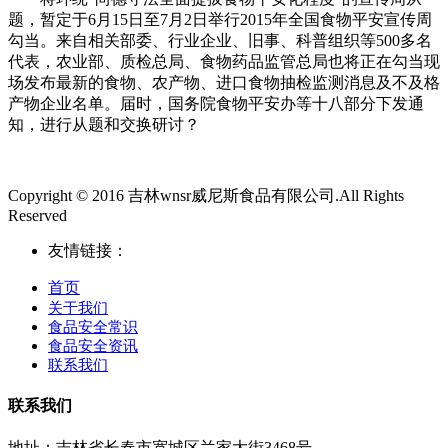
题，暂定于6月15日至7月2日举行2015年全国食物平安宣传周
勾当。来自相关部委、行业企业、旧事、科普组织等500多名
代表，农业部、质检总局、食物药品监管总局也将正在勾当现
场发布最新的食物、农产物、进口食物抽检监测消息及不及格
产物企业名单。届时，国务院食物平安办等十八部分下发通
知，进行从题和交换研讨？
Copyright © 2016 吉林wnsr威尼斯食品有限公司.All Rights
Reserved
友情链接：
首页
关于我们
食品安全常识
食品安全资讯
联系我们
联系我们
地址：吉林省长春市宽城区兰家大街3468号