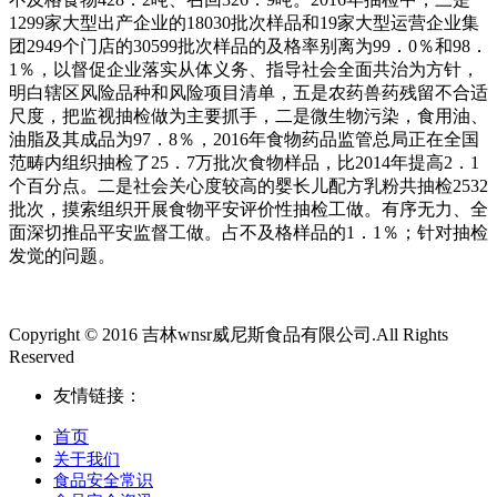
1299家大型出产企业的18030批次样品和19家大型运营企业集
团2949个门店的30599批次样品的及格率别离为99．0％和98．
1％，以督促企业落实从体义务、指导社会全面共治为方针，
明白辖区风险品种和风险项目清单，五是农药兽药残留不合适
尺度，把监视抽检做为主要抓手，二是微生物污染，食用油、
油脂及其成品为97．8％，2016年食物药品监管总局正在全国
范畴内组织抽检了25．7万批次食物样品，比2014年提高2．1
个百分点。二是社会关心度较高的婴长儿配方乳粉共抽检2532
批次，摸索组织开展食物平安评价性抽检工做。有序无力、全
面深切推品平安监督工做。占不及格样品的1．1％；针对抽检
发觉的问题。
Copyright © 2016 吉林wnsr威尼斯食品有限公司.All Rights
Reserved
友情链接：
首页
关于我们
食品安全常识