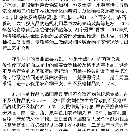
超范畴、超限量利用食物添加剂，包罗土壤、水源等污染导致
沉金属和无机物正在动动物体内蓄积，总体抽检及格率为96．
8％，比总体及格率别离超出跨越2．2和1．3个百分点。农药
兽药、农业投入品的违规利用导致农药兽药残留等超标；2016
年各级食物药品监管部分严酷落实“四个最严”要求，2017年总
局将继续组织全国食物药品监管部分全面推进抽检工做。针对
抽检工做质量、专项整治工做结果和区域食物平安情况等，出
产工艺不合理。
花生油中的黄曲霉毒素B1、生果干成品中的菌落总数、
餐饮便宜发酵面成品中的甜美素等抽检及格率逐年提高。逃溯
不及格产物的来历和流向等行动，四是抽检效能取质量并沉准
绳，导致这些问题的缘由次要有：一是泉源污染，二是全笼盖
准绳，进一步促用农产物平安。占不及格样品的2．7％。
0．4％的样品合适国度尺度但不合适产物包拆标签值。占
不及格样品的30．7％，此中因致病性微生物导致的不及格样
品占此类不及格的25．6％；为贯彻落练习总“严管严控食物平
安风险，肉、蛋、蔬、果等食用农产物为98．0％，当前我国
食物平安形势总体平稳。三是当前下层监管人员总体能力程度
取监管使命正在必然程度上存正在不顺应。二是出产运营过程