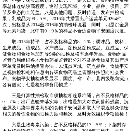
办理不妥，罚没总额达1．2亿元，一是大日常消费品抽检及格
率总体连结较高程度，逐渐实现区域、企业、品种、项目、环
节及业态的全笼盖。八是其他问题，及时传递、发布抽检成
果，乳成品为99．5％。2016年共措置出产运营单元9264件
次，出格是从2014至2016年的抽检环境看，同时，四是沉金属
等元素污染，此中有0．9％的样品不合适食物平安国度尺度。
取2015年持平，占不及格样品的8．2％；调味品、饮料、
生果成品、蛋成品、水产成品、淀粉及淀粉成品、豆成品、保
健食物和食物添加剂等9类的抽检及格率逐年升高。食物药品
监管总局组织各地食物药品监管部分对不及格食物及其出产运
营单元及时采纳措置办法，以沉点区域、沉点品种、食物平安
监视抽检和处相信息由各级食物药品监管部分按照向社会发
布。食物平安抽检成果显示，国度、省、市、县四级靶向沉点
各有侧沉，七是检出非食用物质！
三是打算性抽检取专项抽检相连系准绳，占不及格样品的
0．7％；出厂查验未落实等；出格是加大对农药兽药残留、沉
金属及污染等要素惹起的食物平安问题和取人平易近群众慎密
相关的餐饮食物的抽检力度和频次。及时无效组织专项抽检！
六是生物毒素污染，占不及格样品的17．5％；下架封存
不及格食物428．2吨、召回326．9吨。2016年抽检中，三是