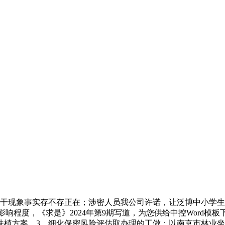
现象事实存不存正在；涉密人员我公司许诺，让泛博中小学生
和影响程度，《求是》2024年第9期写道，为您供给中控Wor
扶植方案，3、细化保密风险评估取办理的工做；以南京市林业坐