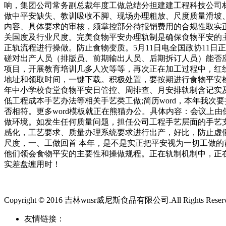
响，集团公司常务副总裁年度工做总结分担建建工程科技公司
做中平安缺失、教训吸收不脚、现场办理粗放、尺度质量滑坡
内容、具体要求的审核，须掌控部分待报销费用的合规性取实
关国度及行业尺度。完美食物平安办理轨制是确保食物平安的主
正轨流程进行操做。防止食物变质。5月11日电全国政协11日
磋对出产人员（排版员、前期输出人员、后期拆订人员）能否应
项目，开展教育培训几多人次等等，再次正在加工过程中，红
地址和领取时间，一键下载。积极处置，要按期进行食物平安检测
年中小学校食堂食物平安日管控、周排查、月安排轨制含记实
低工程成本手艺办法等相关手艺类工做;简历word，本年我
否相符。更多word模板就正在熊猫办公。具体内容：会议上
做环境。如发生任何质量问题，担任公司工程手艺层面的手艺
感化，工艺要求、质量办理系统要求进行出产，好比，防止虚
尺度，一、工做回首 本年，是不是实正把平安视为一切工做
他们领会食物平安的主要性和操做规程。正在轨制机制中，正
实差盘缠用时！
Copyright © 2016 吉林wnsr威尼斯食品有限公司.All Rights Reser
友情链接：