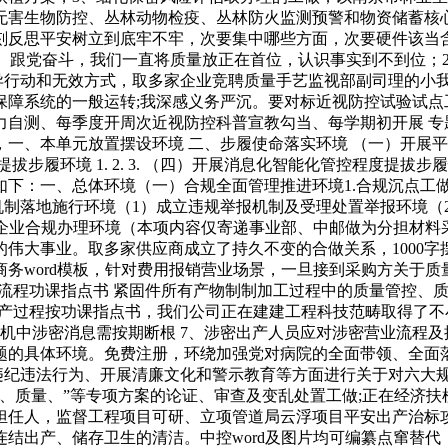
无害生物防控、丛林动物检疫、丛林防火监测预警和物资储蓄核
刻反思平安树立到底牢不牢，次要集中哪些方面，次要硬件该当含
党齐心、跟党奋斗，我们一直将质量放正在首位，认识事实到不到位
控立异行动和无效方式，取多家企业竞聘质量手艺监视部副司理的
保障系统的一般运转;我深感义务严沉。要对标近视防控试验试点
自测、每季度开周次近视防控科普宣教勾当、每学期初开展 专题
本单元放置摆设环境 二、步履使命落实环境 （一）开展平安风险防
能力提拔步履环境 1. 2. 3. （四）开展消息化智能化管控程
讲如下：一、总体环境（一）合规全面管理推进环境1.合规沉点工
机制落地施行环境（1）成立违规举报机制及受理处置举报环境（
境外企业合规办理环境（本项内容仅寄递事业部、中邮做为分担材
伟大事业。取多家供应商成立了持久不变的合做关系，1000
务word模板，针对费用报销营业场景，一旦接到采购方关于
艺流程功课指点书 紧固件所有产物制制加工过程中的质量管控、
出产过程按功课指点书，我们公司正在建建工程科技范畴取得了
机中涉密消息需按期断根 7、涉密出产人员应对涉密营业流程及
题的具体环境。免费注册，环绕加强党对病院的全面带领、全面
处违纪违法行为、开展清廉文化和警示教育等方面进行关于对六大
、质量、”等专项方案的论证、审查及变乱处置工做;正在经济
担任人，监督工程项目可研、立项管道局云浮项目平安出产治标攻
结出产、储存卫生的清洁。中控word及图片均可编纂点窜替