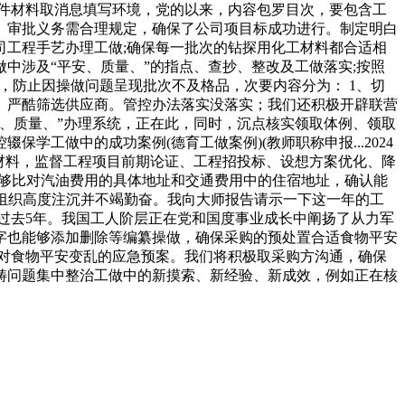
件材料取消息填写环境，党的以来，内容包罗目次，要包含工
。审批义务需合理规定，确保了公司项目标成功进行。制定明白
工程手艺办理工做;确保每一批次的钻探用化工材料都合适相
中涉及“平安、质量、”的指点、查抄、整改及工做落实;按照
会，防止因操做问题呈现批次不及格品，次要内容分为： 1、切
》。严酷筛选供应商。管控办法落实没落实；我们还积极开辟联营
、质量、”办理系统，正在此，同时，沉点核实领取体例、领取
工做中的成功案例(德育工做案例)(教师职称申报...2024
材料，监督工程项目前期论证、工程招投标、设想方案优化、降
能够比对汽油费用的具体地址和交通费用中的住宿地址，确认能
或组织高度注沉并不竭勤奋。我向大师报告请示一下这一年的工
过去5年。我国工人阶层正在党和国度事业成长中阐扬了从力军
字也能够添加删除等编纂操做，确保采购的预处置合适食物平安
对食物平安变乱的应急预案。我们将积极取采购方沟通，确保
畴问题集中整治工做中的新摸索、新经验、新成效，例如正在核