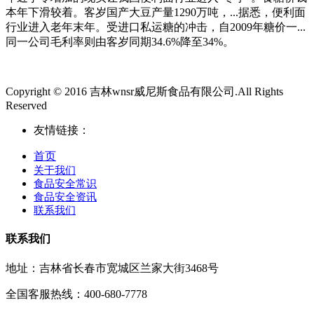
本年下滑较着。客岁国产大豆产量1290万吨，...据悉，便利面
行业进入老年末年。受进口私运糖的冲击，自2009年糖价一...
同一公司毛利率则由客岁同期34.6%降至34%。
Copyright © 2016 吉林wnsr威尼斯食品有限公司.All Rights
Reserved
友情链接：
首页
关于我们
食品安全常识
食品安全资讯
联系我们
联系我们
地址：吉林省长春市宽城区兰家大街3468号
全国客服热线：400-680-7778