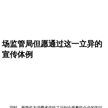
场监管局但愿通过这一立异的
宣传体例
同时，视频也为消费者供给了识别合规餐饮企业的学问，