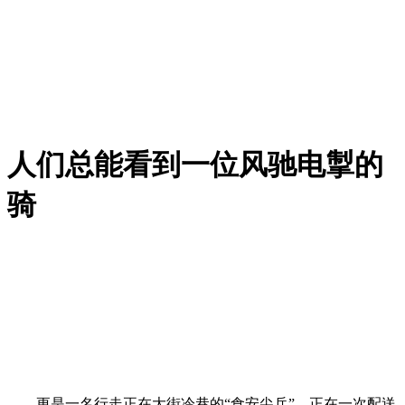
人们总能看到一位风驰电掣的
骑
更是一名行走正在大街冷巷的“食安尖兵”。正在一次配送