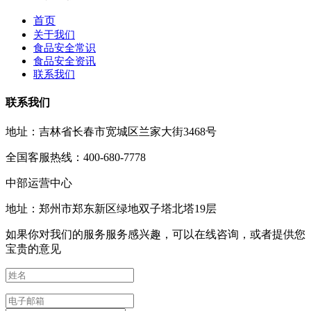
首页
关于我们
食品安全常识
食品安全资讯
联系我们
联系我们
地址：吉林省长春市宽城区兰家大街3468号
全国客服热线：400-680-7778
中部运营中心
地址：郑州市郑东新区绿地双子塔北塔19层
如果你对我们的服务服务感兴趣，可以在线咨询，或者提供您
宝贵的意见