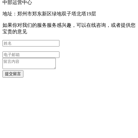
中部运营中心
地址：郑州市郑东新区绿地双子塔北塔19层
如果你对我们的服务服务感兴趣，可以在线咨询，或者提供您
宝贵的意见
提交留言