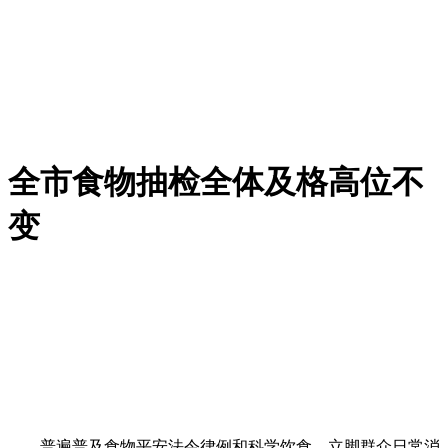
全市食物抽检全体及格高位不
变
普遍普及食物平安法令律例和科学饮食，立脚群众日常消