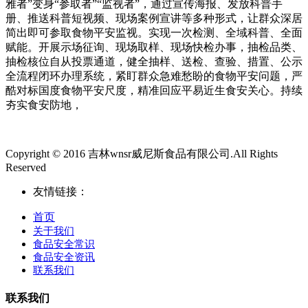
雅者”变身“参取者”“监视者”，通过宣传海报、发放科普手
册、推送科普短视频、现场案例宣讲等多种形式，让群众深居
简出即可参取食物平安监视。实现一次检测、全域科普、全面
赋能。开展示场征询、现场取样、现场快检办事，抽检品类、
抽检核位自从投票通道，健全抽样、送检、查验、措置、公示
全流程闭环办理系统，紧盯群众急难愁盼的食物平安问题，严
酷对标国度食物平安尺度，精准回应平易近生食安关心。持续
夯实食安防地，
Copyright © 2016 吉林wnsr威尼斯食品有限公司.All Rights
Reserved
友情链接：
首页
关于我们
食品安全常识
食品安全资讯
联系我们
联系我们