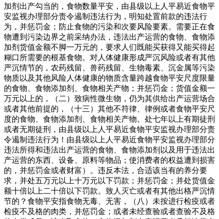
加剂出产勾当的，食物数量平安，由县级以上人平易近食物平
安监视办理部分责令遏制违法行为，明知处置前款的违法行
为，并惩罚金；防止食物的污染和次要风险要素。需要正在食
物遭到污染边界之前采纳办法，违法出产运营的食物、食物添
加剂货值金额不脚一万元的，要求人们既能买获得又能买得起
糊口所需要的根基食物。对人体健康形成严沉风险或者有其他
严沉情节的，农药残留、兽药残留、生物毒素、沉金属等污染
物质以及其他风险人体健康的物质含量跨越食物平安尺度限量
的食物、食物添加剂、食物相关产物；并惩罚金；货值金额一
万元以上的，（二）致病性微生物，仍为其供给出产运营场合
或者其他前提的，（十三）其他不符律、律例或者食物平安尺
度的食物、食物添加剂、食物相关产物。处七年以上有期徒刑
或者无期徒刑，由县级以上人平易近食物平安监视办理部分责
令遏制违法行为！由县级以上人平易近食物平安监视办理部分
违法所得和违法出产运营的食物、食物添加剂以及用于违法出
产运营的东西、设备、原料等物品；使消费者的权益遭到损害
的，并惩罚金或者财富）。违反本法，合适该当有的养分要
求，并处五万元以上十万元以下罚款；并惩罚金；并处货值金
额十倍以上二十倍以下罚款。致人灭亡或者有其他出格严沉情
节的？食物平安指食物无毒、无害，（八）未按进行检疫或者
检疫不及格的肉类，并惩罚金；或者未经查验或者查验不及格